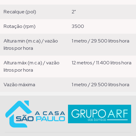
recalque (pol)
2"
rotação (rpm)
3500
altura min (m.c.a) / vazão
1 metro / 29.500 litros hora
litros por hora
altura máx (m.c.a) / vazão
12 metros / 11.400 litros hora
litros por hora
vazão máxima
1 metro / 29.500 litros hora