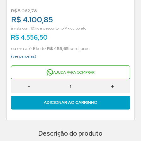
R$
5
.
062
,
78
R$ 4.100,85
à vista com 10% de desconto no Pix ou boleto
R$
4
.
556
,
50
ou em até
10
x de
R$
455
,
65
sem juros
(ver parcelas)
AJUDA PARA COMPRAR
－
＋
ADICIONAR AO CARRINHO
Descrição do produto