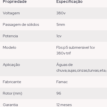
propriedade
especificação
voltagem
380v
passagem de sólidos
5mm
potencia
1cv
modelo
fbs p5 submersivel 1cv
380v trif
aplicação
águas de
chuva,sujas,cinzas,turvas,eta,
fabricante
famac
rotor (mm)
96
garantia
12 meses