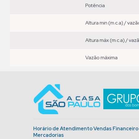
potência
altura min (m.c.a) / vazã
altura máx (m.c.a) / vaz
vazão máxima
Horário de Atendimento Vendas Financeir
Mercadorias