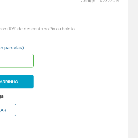
:
42322019
 com 10% de desconto no Pix ou boleto
er parcelas)
CARRINHO