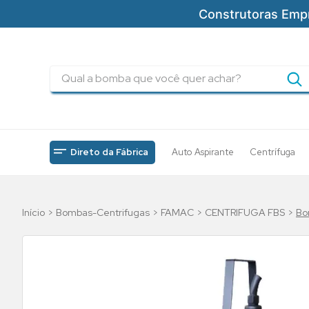
Construtoras Emp
Qual a bomba que você quer achar?
TERMOS MAIS BUSCADOS
1
º
pressurizadores
2
º
drenagem
Direto da Fábrica
Auto Aspirante
Centrífuga
3
º
submersa
4
º
tsbt
Bombas-Centrifugas
FAMAC
CENTRIFUGA FBS
Bo
5
º
bomba
6
º
incendio
7
º
5cv
8
º
piscinas