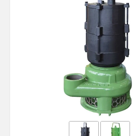
9
º
bomba multiestagio
10
º
texius