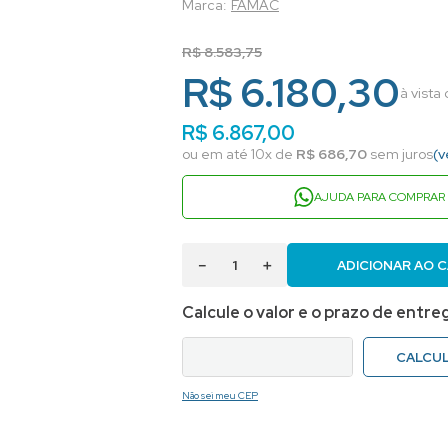
FAMAC
R$
8
.
583
,
75
R$ 6.180,30
à vista
R$
6
.
867
,
00
ou em até
10
x de
R$
686
,
70
sem juros
(v
AJUDA PARA COMPRAR
－
＋
ADICIONAR AO 
Não sei meu CEP