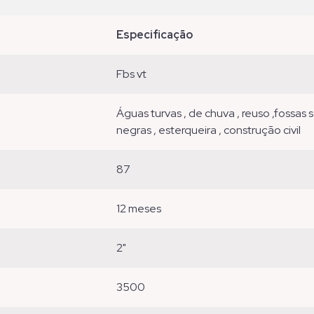
especificação
fbs vt
águas turvas , de chuva , reuso ,fossas sépticas , ete , eta , águas sujas , cinzas ,
negras , esterqueira , construção civil
87
12 meses
2"
3500