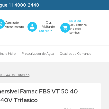
igue 11 4000-2440
R$ 0,00
Olá,
Canais de
Visitante
Atendimento
cina e Hidro
Pressurizador de Água
Quadros de Comando
Cv 440V Trifasico
rsivel Famac FBS VT 50 40
40V Trifasico