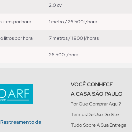
2,0 cv
o litros por hora
1 metro / 26.500 l/hora
ão litros por hora
7 metros / 1.900 l/horas
26.500 l/hora
VOCÊ CONHECE
A CASA SÃO PAULO
Por Que Comprar Aqui?
Termos De Uso Do Site
o Rastreamento de
Tudo Sobre A Sua Entrega