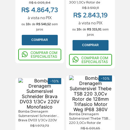
300 1,0Cv Rotor de
R$
6
.
005
,
84
96,5mm Trifasico Motor
R$
3
.
510
,
11
R$ 4.864,73
Weg IP68 380V
R$ 2.843,19
à vista no PIX
à vista no PIX
ou
10
x de
R$
540
,
52
sem
juros
ou
10
x de
R$
315
,
91
sem
juros
COMPRAR
COMPRAR
COMPRAR COM
ESPECIALISTAS
COMPRAR COM
ESPECIALISTAS
-
10%
-
10%
Bomba Drenagem
Bomba Drenagem
Submersivel Schneider
Submersivel Thebe TSB
Brava DV03 1/3Cv 220V
220 3,0Cv Rotor de
Monofasico
R$
1
.
973
,
73
128mm Trifasico Motor
R$
6
.
031
,
65