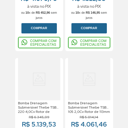
à vista no PIX
à vista no PIX
ou
10
x de
R$
452
,
96
sem
ou
10
x de
R$
146
,
95
sem
juros
juros
COMPRAR
COMPRAR
COMPRAR COM
COMPRAR COM
ESPECIALISTAS
ESPECIALISTAS
Bomba Drenagem
Bomba Drenagem
Submersivel Thebe TSB
Submersivel Thebe TSB
220 4,0Cv Rotor de
105 2,0Cv Rotor de 113mm
132mm Trifasico Motor
Trifasico Motor Weg IP68
R$
6
.
345
,
09
R$
5
.
014
,
14
Weg IP68 220V
220V
R$ 5.139,53
R$ 4.061,46