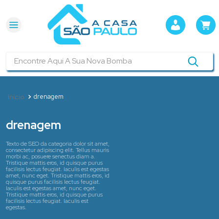
Encontre Aqui A Sua Nova Bomba
drenagem
drenagem
Texto de SEO da categoria dolor sit amet,
consectetur adipiscing elit. Tellus mauris
morbi ac, posuere senectus diam a.
Tristique mattis eros, id quisque purus
facilisis lectus feugiat. Iaculis est egestas
amet, nunc eget. Tristique mattis eros, id
quisque purus facilisis lectus feugiat.
Iaculis est egestas amet, nunc eget.
Tristique mattis eros, id quisque purus
facilisis lectus feugiat. Iaculis est
egestas.