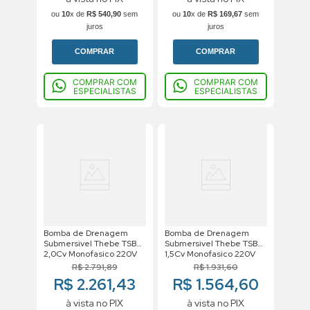
ou
10
x de
R$
540
,
90
sem
ou
10
x de
R$
169
,
67
sem
juros
juros
COMPRAR
COMPRAR
COMPRAR COM
COMPRAR COM
ESPECIALISTAS
ESPECIALISTAS
Bomba de Drenagem
Bomba de Drenagem
Submersivel Thebe TSBT
Submersivel Thebe TSBT
2,0Cv Monofasico 220V
1,5Cv Monofasico 220V
R$
2
.
791
,
89
R$
1
.
931
,
60
R$ 2.261,43
R$ 1.564,60
à vista no PIX
à vista no PIX