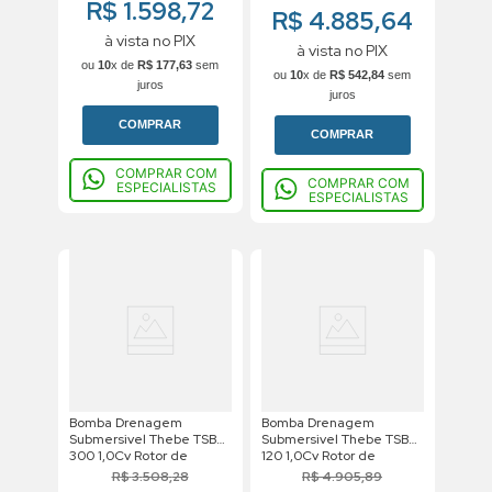
R$ 1.598,72
Weg IP68 380V
R$ 4.885,64
à vista no PIX
à vista no PIX
ou
10
x de
R$
177
,
63
sem
ou
10
x de
R$
542
,
84
sem
juros
juros
COMPRAR
COMPRAR
COMPRAR COM
COMPRAR COM
ESPECIALISTAS
ESPECIALISTAS
Bomba Drenagem
Bomba Drenagem
Submersivel Thebe TSBE
Submersivel Thebe TSB
300 1,0Cv Rotor de
120 1,0Cv Rotor de
96,5mm Trifasico Motor
100mm Monofasico Motor
R$
3
.
508
,
28
R$
4
.
905
,
89
Weg IP68 220V
Weg IP68 220V