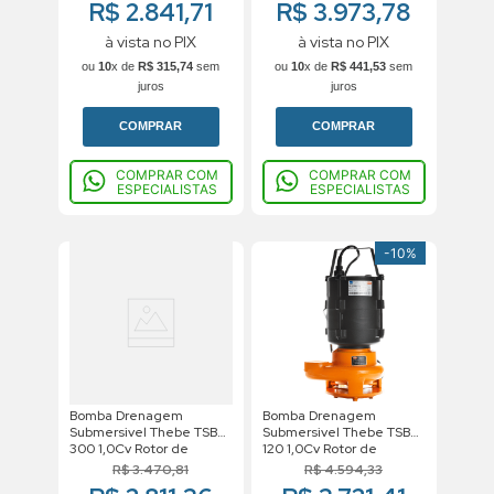
R$ 2.841,71
R$ 3.973,78
à vista no PIX
à vista no PIX
ou
10
x de
R$
315
,
74
sem
ou
10
x de
R$
441
,
53
sem
juros
juros
COMPRAR
COMPRAR
COMPRAR COM
COMPRAR COM
ESPECIALISTAS
ESPECIALISTAS
-
10%
Bomba Drenagem
Bomba Drenagem
Submersivel Thebe TSBE
Submersivel Thebe TSB
300 1,0Cv Rotor de
120 1,0Cv Rotor de
96,5mm Monofasico
100mm Trifasico Motor
R$
3
.
470
,
81
R$
4
.
594
,
33
Motor Weg IP68 220V
Weg IP68 380V