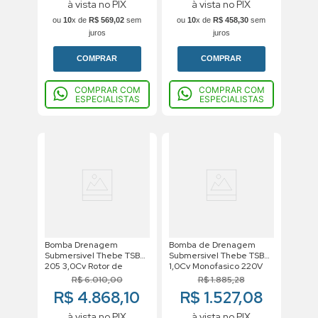
à vista no PIX
à vista no PIX
ou
10
x de
R$
569
,
02
sem
ou
10
x de
R$
458
,
30
sem
juros
juros
COMPRAR
COMPRAR
COMPRAR COM
COMPRAR COM
ESPECIALISTAS
ESPECIALISTAS
Bomba Drenagem
Bomba de Drenagem
Submersivel Thebe TSB
Submersivel Thebe TSBT
205 3,0Cv Rotor de
1,0Cv Monofasico 220V
128mm Trifasico Motor
R$
6
.
010
,
00
R$
1
.
885
,
28
Weg IP68 380V
R$ 4.868,10
R$ 1.527,08
à vista no PIX
à vista no PIX