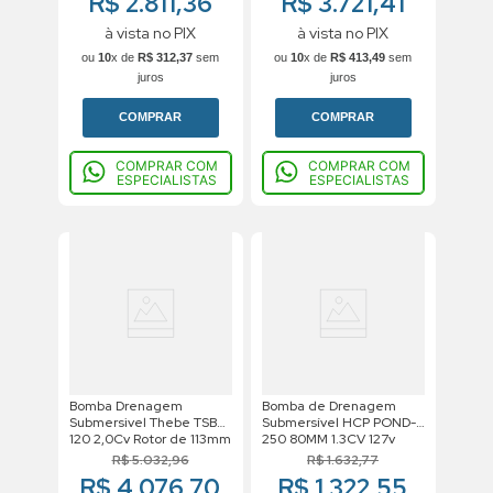
R$ 2.811,36
R$ 3.721,41
à vista no PIX
à vista no PIX
ou
10
x de
R$
312
,
37
sem
ou
10
x de
R$
413
,
49
sem
juros
juros
COMPRAR
COMPRAR
COMPRAR COM
COMPRAR COM
ESPECIALISTAS
ESPECIALISTAS
Bomba Drenagem
Bomba de Drenagem
Submersivel Thebe TSB
Submersível HCP POND-
120 2,0Cv Rotor de 113mm
250 80MM 1.3CV 127v
Trifasico Motor Weg IP68
Monofasico
R$
5
.
032
,
96
R$
1
.
632
,
77
220V
R$ 4.076,70
R$ 1.322,55