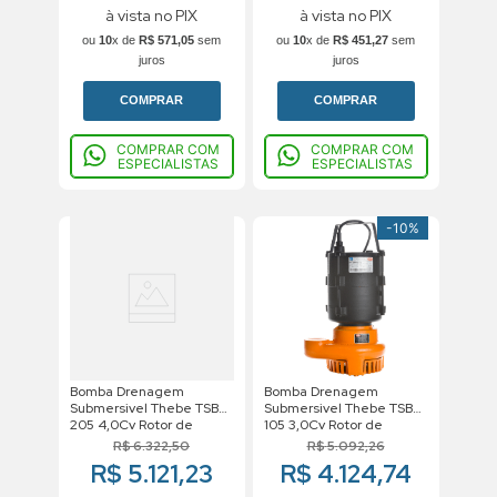
à vista no PIX
à vista no PIX
ou
10
x de
R$
571
,
05
sem
ou
10
x de
R$
451
,
27
sem
juros
juros
COMPRAR
COMPRAR
COMPRAR COM
COMPRAR COM
ESPECIALISTAS
ESPECIALISTAS
-
10%
Bomba Drenagem
Bomba Drenagem
Submersivel Thebe TSB
Submersivel Thebe TSB
205 4,0Cv Rotor de
105 3,0Cv Rotor de
132mm Trifasico Motor
127mm Trifasico Motor
R$
6
.
322
,
50
R$
5
.
092
,
26
Weg IP68 220V
Weg IP68 380V
R$ 5.121,23
R$ 4.124,74