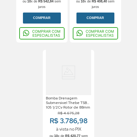
ou
10
x de
R$
542
,
84
sem
ou
10
x de
R$
408
,
40
sem
juros
juros
COMPRAR
COMPRAR
COMPRAR COM
COMPRAR COM
ESPECIALISTAS
ESPECIALISTAS
Bomba Drenagem
Submersivel Thebe TSB
105 1/2Cv Rotor de 88mm
Monofasico Motor Weg
R$
4
.
675
,
28
IP68 220V
R$ 3.786,98
à vista no PIX
ou
10
x de
R$
420
,
77
sem