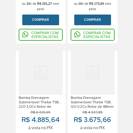
ou
10
x de
R$
251
,
27
sem
ou
10
x de
R$
173
,
84
sem
juros
juros
COMPRAR
COMPRAR
COMPRAR COM
COMPRAR COM
ESPECIALISTAS
ESPECIALISTAS
Bomba Drenagem
Bomba Drenagem
Submersivel Thebe TSB
Submersivel Thebe TSB
220 3,0Cv Rotor de
120 1/2Cv Rotor de 88mm
128mm Trifasico Motor
Trifasico Motor Weg IP68
R$
6
.
031
,
65
R$
4
.
537
,
85
Weg IP68 220V
380V
R$ 4.885,64
R$ 3.675,66
à vista no PIX
à vista no PIX