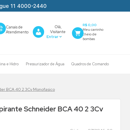
igue 11 4000-2440
R$ 0,00
Olá,
Canais de
Visitante
Atendimento
cina e Hidro
Pressurizador de Água
Quadros de Comando
der BCA 40 2 3Cv Monofasico
irante Schneider BCA 40 2 3Cv