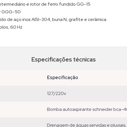
termediário e rotor de ferro fundido GG-15
lar GGG-50
do de aço inox AISI-304, buna N, grafite e cerâmica
polos, 60 Hz
Especificações técnicas
especificação
127/220v
bomba autoaspirante schneider bca-4
drenagem de águas servidas e pluviais, rebaixamento de lençol freático, captação