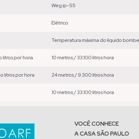
weg ip-55
elétrico
temperatura máxima do líquido bomb
o litros por hora
10 metros / 33.100 litros hora
ão litros por hora
24 metros / 9.300 litros hora
10 metros / 33.100 litros hora
VOCÊ CONHECE
A CASA SÃO PAULO