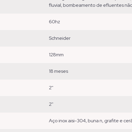
fluvial, bombeamento de efluentes não fi
60hz
schneider
128mm
18 meses
2''
2''
aço inox aisi-304, buna n, grafite e ce