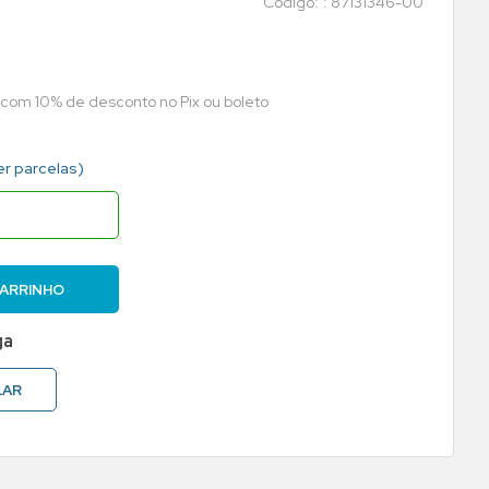
:
87131346-00
a com 10% de desconto no Pix ou boleto
er parcelas)
CARRINHO