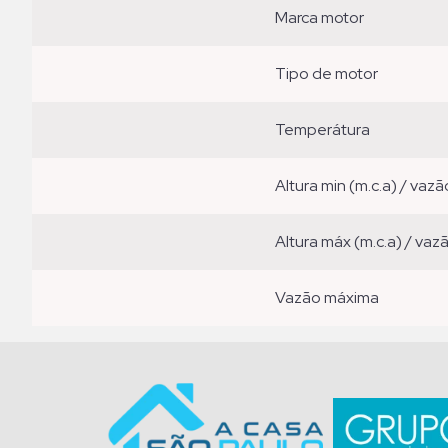
marca motor
tipo de motor
temperátura
altura min (m.c.a) / vazã
altura máx (m.c.a) / vaz
vazão máxima