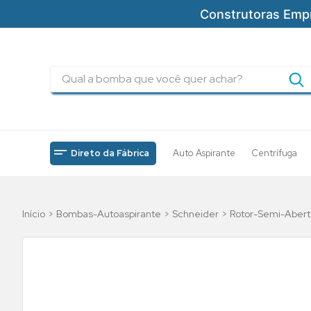
Construtoras Emp
Qual a bomba que você quer achar?
TERMOS MAIS BUSCADOS
1
º
pressurizadores
2
º
drenagem
Direto da Fábrica
Auto Aspirante
Centrífuga
3
º
submersa
4
º
tsbt
Bombas-Autoaspirante
Schneider
Rotor-Semi-Abert
5
º
incendio
6
º
5cv
7
º
bomba
8
º
piscinas