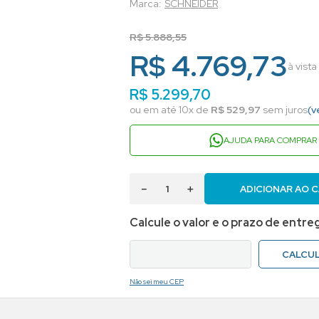
SCHNEIDER
R$
5
.
888
,
55
R$ 4.769,73
à vist
R$
5
.
299
,
70
ou em até
10
x de
R$
529
,
97
sem juros
(v
AJUDA PARA COMPRAR
－
＋
ADICIONAR AO 
Não sei meu CEP