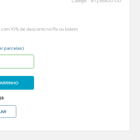
:
87236400-00
a com 10% de desconto no Pix ou boleto
er parcelas)
CARRINHO