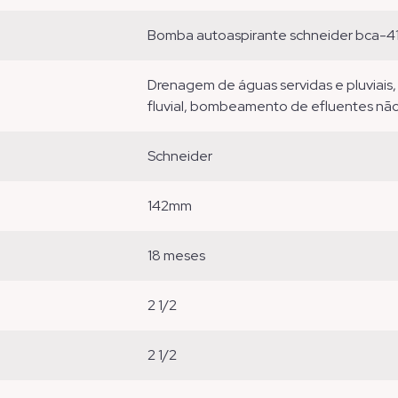
bomba autoaspirante schneider bca-41 
drenagem de águas servidas e pluviais, rebaixamento de lençol freático, captação
fluvial, bombeamento de efluentes não fi
schneider
142mm
18 meses
2 1/2
2 1/2