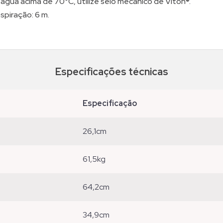
ua acima de 70°C, utilize selo mecânico de Viton®.
spiração: 6 m.
Especificações técnicas
especificação
26,1cm
61,5kg
64,2cm
34,9cm