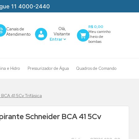
igue 11 4000-2440
R$ 0,00
Olá,
Canais de
Visitante
Atendimento
cina e Hidro
Pressurizador de Água
Quadros de Comando
BCA 41 5Cv Trifásica
irante Schneider BCA 41 5Cv