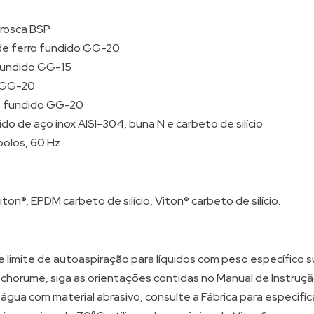
 rosca BSP
e ferro fundido GG-20
 fundido GG-15
o GG-20
ro fundido GG-20
do de aço inox AISI-304, buna N e carbeto de silício
polos, 60 Hz
on®, EPDM carbeto de silício, Viton® carbeto de silício.
e limite de autoaspiração para líquidos com peso específico su
orume, siga as orientações contidas no Manual de Instruçã
ua com material abrasivo, consulte a Fábrica para especific