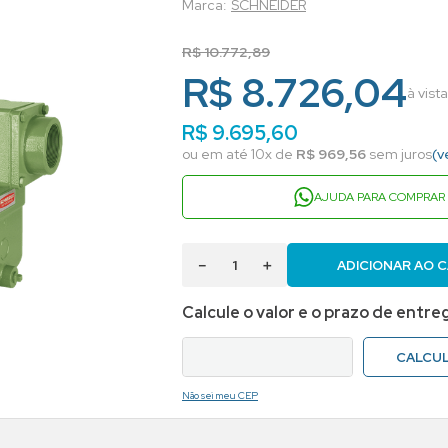
SCHNEIDER
R$
10
.
772
,
89
R$ 8.726,04
à vist
R$
9
.
695
,
60
ou em até
10
x de
R$
969
,
56
sem juros
(v
AJUDA PARA COMPRAR
－
＋
ADICIONAR AO 
Não sei meu CEP