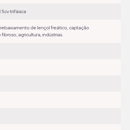
5cv trifásica
broso, agricultura, indústrias.