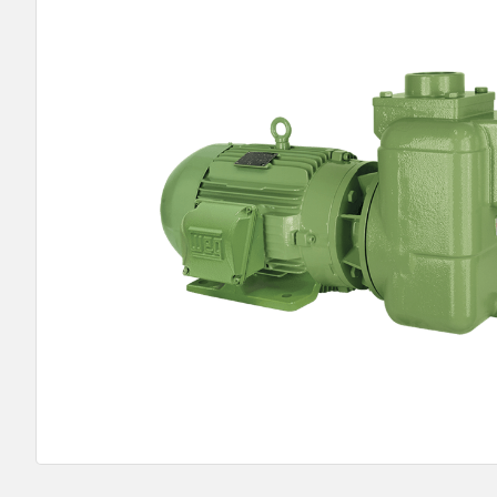
9
º
bomba submersa leão
10
º
bomba multiestagio