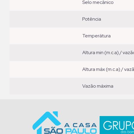
selo mecânico
potência
temperátura
altura min (m.c.a) / vazã
altura máx (m.c.a) / vaz
vazão máxima