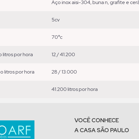
aço inox aisi-304, buna n, grafite e ce
5cv
70°c
o litros por hora
12 / 41.200
ão litros por hora
28 / 13.000
41.200 litros por hora
VOCÊ CONHECE
A CASA SÃO PAULO