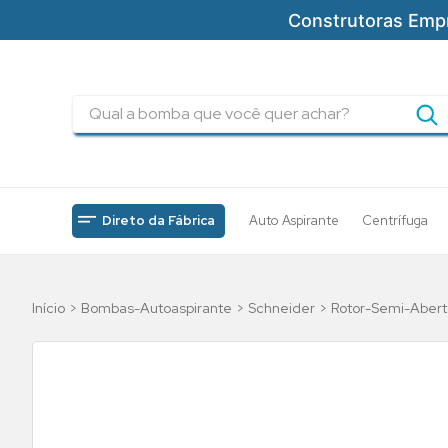
Construtoras Emp
Qual a bomba que você quer achar?
TERMOS MAIS BUSCADOS
1
º
pressurizadores
2
º
drenagem
Direto da Fábrica
Auto Aspirante
Centrífuga
3
º
submersa
4
º
tsbt
Bombas-Autoaspirante
Schneider
Rotor-Semi-Abert
5
º
bomba
6
º
incendio
7
º
5cv
8
º
piscinas