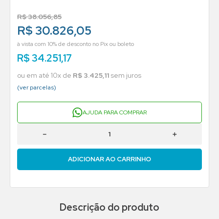
R$
38
.
056
,
85
R$ 30.826,05
à vista com 10% de desconto no Pix ou boleto
R$
34
.
251
,
17
ou em até
10
x de
R$
3
.
425
,
11
sem juros
(ver parcelas)
AJUDA PARA COMPRAR
－
＋
ADICIONAR AO CARRINHO
Descrição do produto