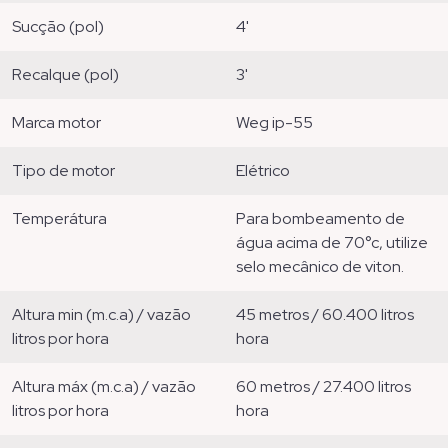
sucção (pol)
4'
recalque (pol)
3'
marca motor
weg ip-55
tipo de motor
elétrico
temperátura
para bombeamento de
água acima de 70°c, utilize
selo mecânico de viton.
altura min (m.c.a) / vazão
45 metros / 60.400 litros
litros por hora
hora
altura máx (m.c.a) / vazão
60 metros / 27.400 litros
litros por hora
hora