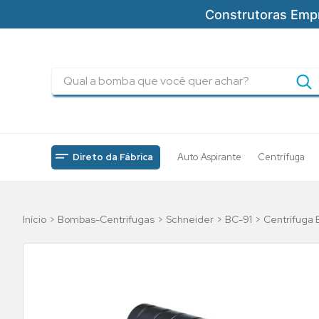
Construtoras Emp
Qual a bomba que você quer achar?
TERMOS MAIS BUSCADOS
1
º
pressurizadores
2
º
drenagem
Direto da Fábrica
Auto Aspirante
Centrífuga
3
º
submersa
4
º
tsbt
Bombas-Centrifugas
Schneider
BC-91
Centrífuga B
5
º
5cv
6
º
incendio
7
º
bomba
8
º
piscinas