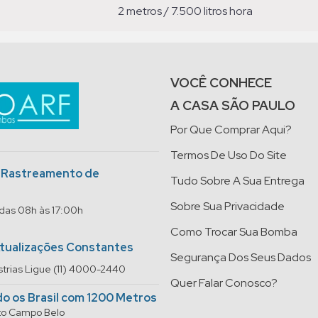
2 metros / 7.500 litros hora
VOCÊ CONHECE
A CASA SÃO PAULO
Por Que Comprar Aqui?
Termos De Uso Do Site
o Rastreamento de
Tudo Sobre A Sua Entrega
Sobre Sua Privacidade
 das 08h às 17:00h
Como Trocar Sua Bomba
Atualizações Constantes
Segurança Dos Seus Dados
trias Ligue (11) 4000-2440
Quer Falar Conosco?
do os Brasil com 1200 Metros
rto Campo Belo