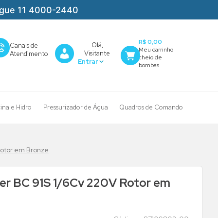
igue 11 4000-2440
R$ 0,00
Olá,
Canais de
Visitante
Atendimento
cina e Hidro
Pressurizador de Água
Quadros de Comando
Rotor em Bronze
er BC 91S 1/6Cv 220V Rotor em