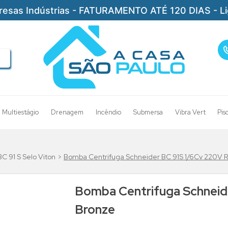
resas Indústrias - FATURAMENTO ATÉ 120 DIAS - L
Multiestágio
Drenagem
Incêndio
Submersa
Vibra Vert
Pis
C 91 S Selo Viton
Bomba Centrifuga Schneider BC 91S 1/6Cv 220V 
Bomba Centrifuga Schneid
Bronze