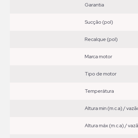
garantia
sucção (pol)
recalque (pol)
marca motor
tipo de motor
temperátura
altura min (m.c.a) / vazã
altura máx (m.c.a) / vaz