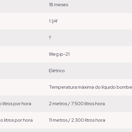
18 meses
1 1/4'
1'
weg ip-21
elétrico
temperatura máxima do líquido bomb
o litros por hora
2 metros / 7.500 litros hora
ão litros por hora
11 metros / 2.300 litros hora