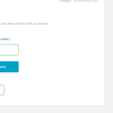
:
87109802-00
 de desconto no Pix ou boleto
celas)
NHO