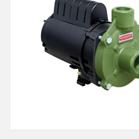
9
º
bomba multiestagio
10
º
texius