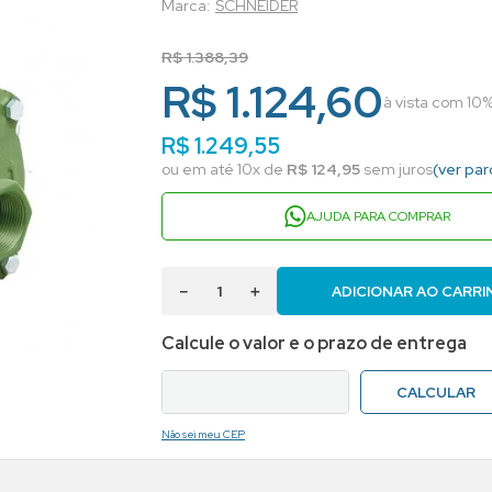
SCHNEIDER
R$
1
.
388
,
39
R$ 1.124,60
à vista com 10%
R$
1
.
249
,
55
ou em até
10
x de
R$
124
,
95
sem juros
(ver par
AJUDA PARA COMPRAR
－
＋
ADICIONAR AO CARRI
Não sei meu CEP