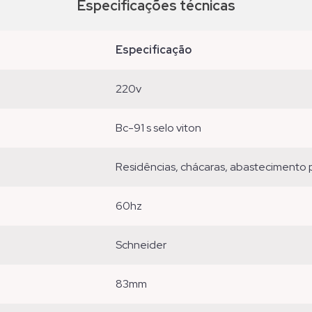
Especificações técnicas
especificação
220v
bc-91 s selo viton
residências, chácaras, abastecimento pr
60hz
schneider
83mm