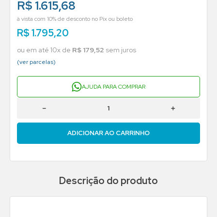
R$ 1.615,68
à vista com 10% de desconto no Pix ou boleto
R$
1
.
795
,
20
ou em até
10
x de
R$
179
,
52
sem juros
(ver parcelas)
AJUDA PARA COMPRAR
－
＋
ADICIONAR AO CARRINHO
Descrição do produto