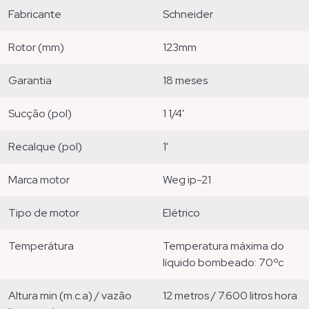
fabricante
schneider
rotor (mm)
123mm
garantia
18 meses
sucção (pol)
1 1/4'
recalque (pol)
1'
marca motor
weg ip-21
tipo de motor
elétrico
temperátura
temperatura máxima do
líquido bombeado: 70ºc
altura min (m.c.a) / vazão
12 metros / 7.600 litros hora