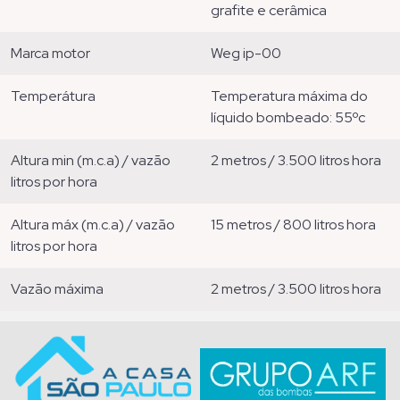
grafite e cerâmica
marca motor
weg ip-00
temperátura
temperatura máxima do
líquido bombeado: 55ºc
altura min (m.c.a) / vazão
2 metros / 3.500 litros hora
litros por hora
altura máx (m.c.a) / vazão
15 metros / 800 litros hora
litros por hora
vazão máxima
2 metros / 3.500 litros hora