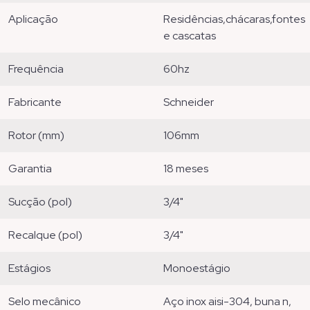
aplicação
residências,chácaras,fontes
e cascatas
frequência
60hz
fabricante
schneider
rotor (mm)
106mm
garantia
18 meses
sucção (pol)
3/4"
recalque (pol)
3/4"
estágios
monoestágio
selo mecânico
aço inox aisi-304, buna n,