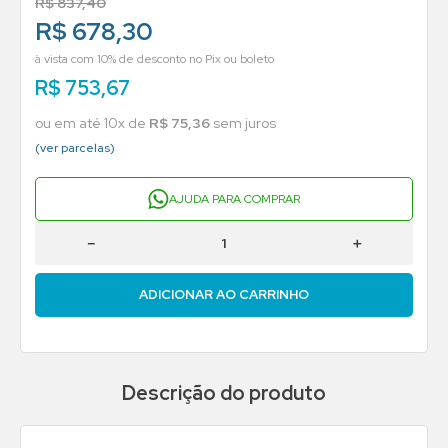
R$
837
,
40
R$ 678,30
à vista com 10% de desconto no Pix ou boleto
R$
753
,
67
ou em até
10
x de
R$
75
,
36
sem juros
(ver parcelas)
AJUDA PARA COMPRAR
－
＋
ADICIONAR AO CARRINHO
Descrição do produto