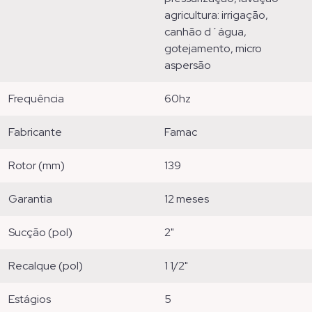
agricultura: irrigação,
canhão d´água,
gotejamento, micro
aspersão
frequência
60hz
fabricante
famac
rotor (mm)
139
garantia
12 meses
sucção (pol)
2"
recalque (pol)
1 1/2"
estágios
5