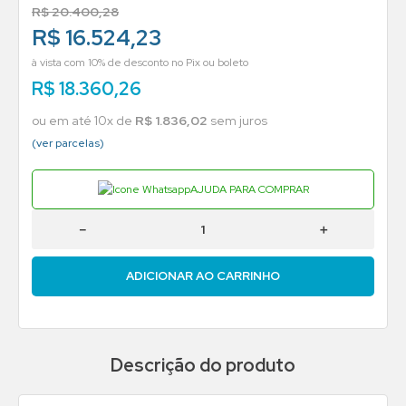
R$
20
.
400
,
28
R$ 16.524,23
à vista com 10% de desconto no Pix ou boleto
R$
18
.
360
,
26
ou em até
10
x de
R$
1
.
836
,
02
sem juros
(ver parcelas)
AJUDA PARA COMPRAR
－
＋
ADICIONAR AO CARRINHO
Descrição do produto