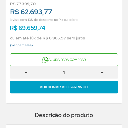
R$
77
.
399
,
70
R$ 62.693,77
à vista com 10% de desconto no Pix ou boleto
R$
69
.
659
,
74
ou em até
10
x de
R$
6
.
965
,
97
sem juros
(ver parcelas)
AJUDA PARA COMPRAR
－
＋
ADICIONAR AO CARRINHO
Descrição do produto