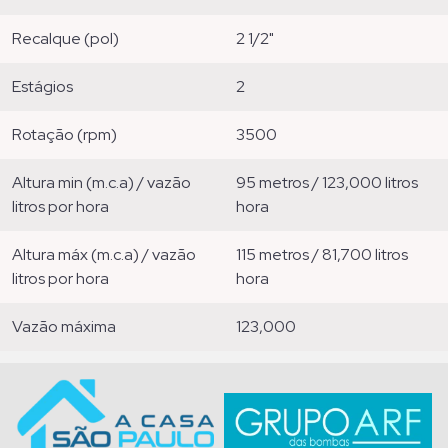
recalque (pol)
2 1/2"
estágios
2
rotação (rpm)
3500
altura min (m.c.a) / vazão
95 metros / 123,000 litros
litros por hora
hora
altura máx (m.c.a) / vazão
115 metros / 81,700 litros
litros por hora
hora
vazão máxima
123,000