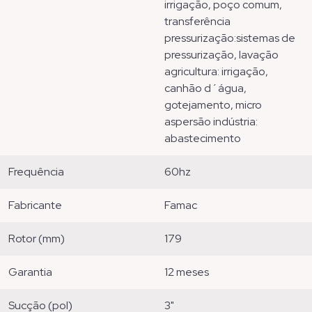
irrigação, poço comum,
transferência
pressurização:sistemas de
pressurização, lavação
agricultura: irrigação,
canhão d´água,
gotejamento, micro
aspersão indústria:
abastecimento
frequência
60hz
fabricante
famac
rotor (mm)
179
garantia
12 meses
sucção (pol)
3"