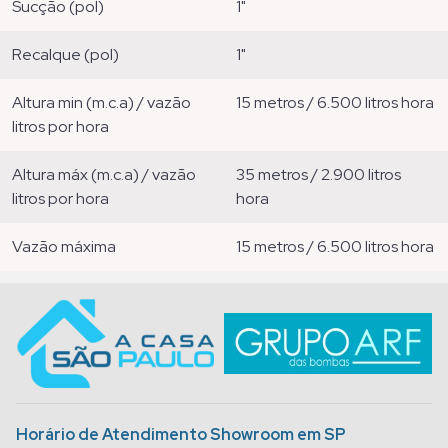
sucção (pol)
1"
recalque (pol)
1"
altura min (m.c.a) / vazão
15 metros / 6.500 litros hora
litros por hora
altura máx (m.c.a) / vazão
35 metros / 2.900 litros
litros por hora
hora
vazão máxima
15 metros / 6.500 litros hora
Horário de Atendimento Showroom em SP