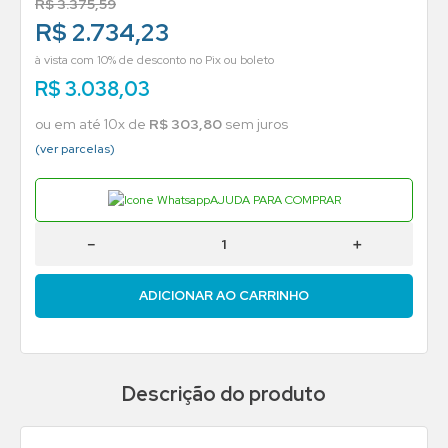
R$
3
.
375
,
59
R$ 2.734,23
à vista com 10% de desconto no Pix ou boleto
R$
3
.
038
,
03
ou em até
10
x de
R$
303
,
80
sem juros
(ver parcelas)
AJUDA PARA COMPRAR
－
＋
ADICIONAR AO CARRINHO
Descrição do produto