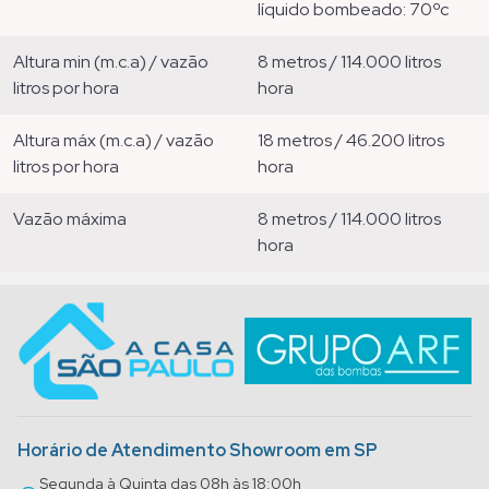
líquido bombeado: 70ºc
altura min (m.c.a) / vazão
8 metros / 114.000 litros
litros por hora
hora
altura máx (m.c.a) / vazão
18 metros / 46.200 litros
litros por hora
hora
vazão máxima
8 metros / 114.000 litros
hora
Horário de Atendimento Showroom em SP
Segunda à Quinta das 08h às 18:00h