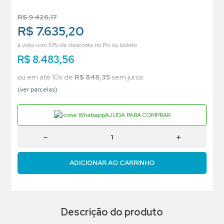
R$
9
.
426
,
17
R$ 7.635,20
à vista com 10% de desconto no Pix ou boleto
R$
8
.
483
,
56
ou em até
10
x de
R$
848
,
35
sem juros
(ver parcelas)
AJUDA PARA COMPRAR
－
＋
ADICIONAR AO CARRINHO
Descrição do produto