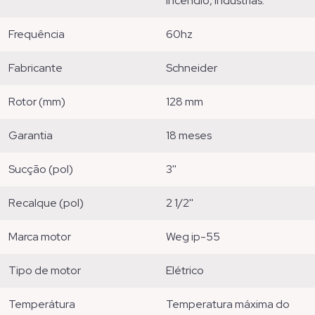
incêndio, indústrias.
frequência
60hz
fabricante
schneider
rotor (mm)
128 mm
garantia
18 meses
sucção (pol)
3''
recalque (pol)
2 1/2''
marca motor
weg ip-55
tipo de motor
elétrico
temperátura
temperatura máxima do