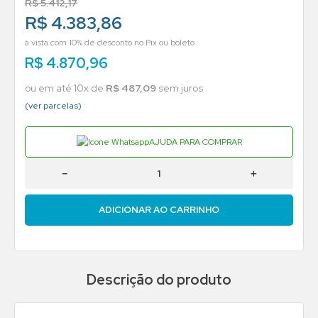
R$
5
.
412
,
17
R$ 4.383,86
à vista com 10% de desconto no Pix ou boleto
R$
4
.
870
,
96
ou em até
10
x de
R$
487
,
09
sem juros
(ver parcelas)
AJUDA PARA COMPRAR
－
＋
ADICIONAR AO CARRINHO
Descrição do produto