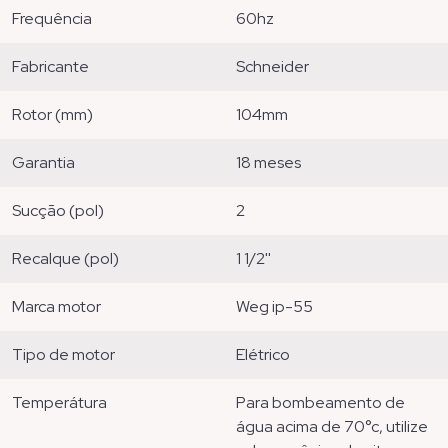
frequência
60hz
fabricante
schneider
rotor (mm)
104mm
garantia
18 meses
sucção (pol)
2
recalque (pol)
1 1/2''
marca motor
weg ip-55
tipo de motor
elétrico
temperátura
para bombeamento de
água acima de 70°c, utilize