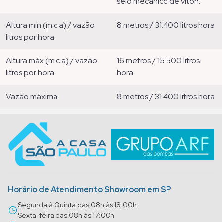
selo mecânico de viton.
altura min (m.c.a) / vazão
8 metros / 31.400 litros hora
litros por hora
altura máx (m.c.a) / vazão
16 metros / 15.500 litros
litros por hora
hora
vazão máxima
8 metros / 31.400 litros hora
Horário de Atendimento Showroom em SP
Segunda à Quinta das 08h às 18:00h
Sexta-feira das 08h às 17:00h