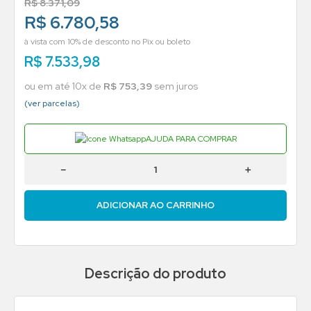
R$
8
.
371
,
09
R$ 6.780,58
à vista com 10% de desconto no Pix ou boleto
R$
7
.
533
,
98
ou em até
10
x de
R$
753
,
39
sem juros
(ver parcelas)
AJUDA PARA COMPRAR
－
＋
ADICIONAR AO CARRINHO
Descrição do produto