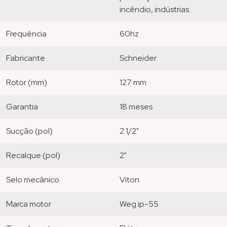
incêndio, indústrias.
frequência
60hz
fabricante
schneider
rotor (mm)
127 mm
garantia
18 meses
sucção (pol)
2 1/2"
recalque (pol)
2"
selo mecânico
viton
marca motor
weg ip-55