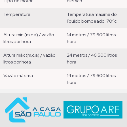
tipo de motor
elétrico
temperátura
temperatura máxima do
líquido bombeado: 70ºc
altura min (m.c.a) / vazão
14 metros / 79.600 litros
litros por hora
hora
altura máx (m.c.a) / vazão
24 metros / 46.500 litros
litros por hora
hora
vazão máxima
14 metros / 79.600 litros
hora