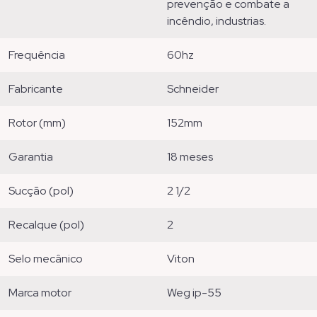
prevenção e combate a
incêndio, industrias.
frequência
60hz
fabricante
schneider
rotor (mm)
152mm
garantia
18 meses
sucção (pol)
2 1/2
recalque (pol)
2
selo mecânico
viton
marca motor
weg ip-55