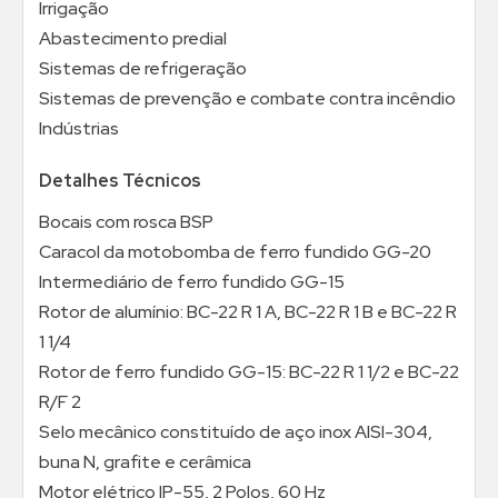
Irrigação
Abastecimento predial
Sistemas de refrigeração
Sistemas de prevenção e combate contra incêndio
Indústrias
Detalhes Técnicos
Bocais com rosca BSP
Caracol da motobomba de ferro fundido GG-20
Intermediário de ferro fundido GG-15
Rotor de alumínio: BC-22 R 1 A, BC-22 R 1 B e BC-22 R
1 1/4
Rotor de ferro fundido GG-15: BC-22 R 1 1/2 e BC-22
R/F 2
Selo mecânico constituído de aço inox AISI-304,
buna N, grafite e cerâmica
Motor elétrico IP-55, 2 Polos, 60 Hz