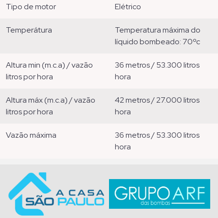
tipo de motor
elétrico
temperátura
temperatura máxima do
líquido bombeado: 70ºc
altura min (m.c.a) / vazão
36 metros / 53.300 litros
litros por hora
hora
altura máx (m.c.a) / vazão
42 metros / 27.000 litros
litros por hora
hora
vazão máxima
36 metros / 53.300 litros
hora