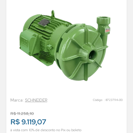
SCHNEIDER
:
87237114-00
R$
11
.
258
,
10
R$ 9.119,07
à vista com 10% de desconto no Pix ou boleto