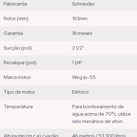
fabricante
schneider
rotor (mm)
193mm
garantia
18 meses
sucção (pol)
2 1/2''
recalque (pol)
1 1/4''
marca motor
weg ip-55
tipo de motor
elétrico
temperátura
para bombeamento de
água acima de 70°c, utilize
selo mecânico de viton.
altura min (m.c.a) / vazão
46 metros / 53.300 litros