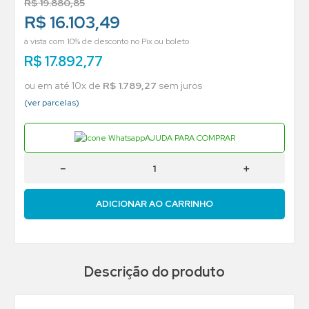
R$
19
.
880
,
85
R$ 16.103,49
à vista com 10% de desconto no Pix ou boleto
R$
17
.
892
,
77
ou em até
10
x de
R$
1
.
789
,
27
sem juros
(ver parcelas)
AJUDA PARA COMPRAR
－
＋
ADICIONAR AO CARRINHO
Descrição do produto