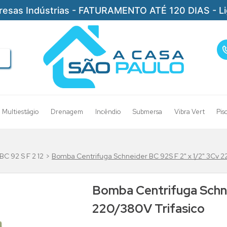
resas Indústrias - FATURAMENTO ATÉ 120 DIAS - L
Multiestágio
Drenagem
Incêndio
Submersa
Vibra Vert
Pis
BC 92 S F 2 12
Bomba Centrifuga Schneider BC 92S F 2" x 1/2" 3Cv 2
Bomba Centrifuga Schne
220/380V Trifasico