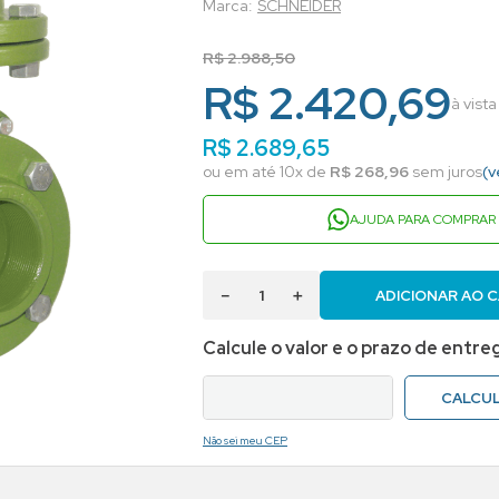
SCHNEIDER
R$
2
.
988
,
50
R$ 2.420,69
à vist
R$
2
.
689
,
65
ou em até
10
x de
R$
268
,
96
sem juros
(v
AJUDA PARA COMPRAR
－
＋
ADICIONAR AO 
Não sei meu CEP