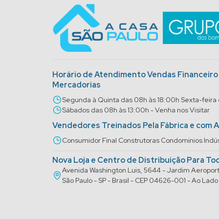
Horário de Atendimento Vendas Financeir
Mercadorias
Segunda à Quinta das 08h às 18:00h Sexta-feira
Sábados das 08h às 13:00h - Venha nos Visitar
Vendedores Treinados Pela Fábrica e com 
Consumidor Final Construtoras Condominios Indús
Nova Loja e Centro de Distribuição Para To
Avenida Washington Luis, 5644 - Jardim Aeropo
São Paulo - SP - Brasil - CEP 04626-001 - Ao La
® 2025 A Casa São Paulo. Todos os direitos reservados.
ARF Comércio de Bombas é Máquinas Ltda.