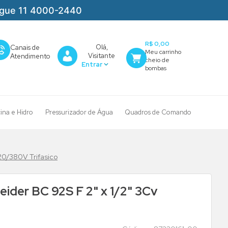
igue 11 4000-2440
R$ 0,00
Olá,
Canais de
Visitante
Atendimento
cina e Hidro
Pressurizador de Água
Quadros de Comando
20/380V Trifasico
ider BC 92S F 2" x 1/2" 3Cv