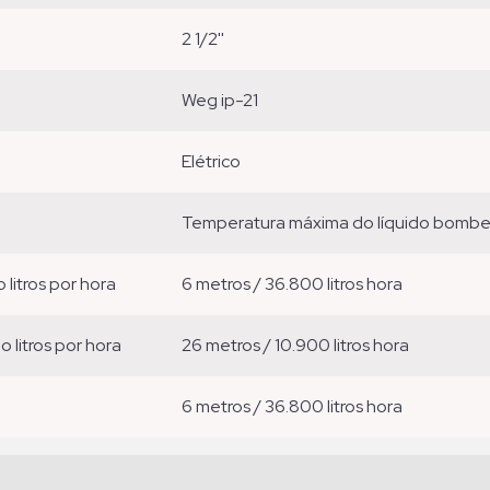
2 1/2''
weg ip-21
elétrico
temperatura máxima do líquido bomb
o litros por hora
6 metros / 36.800 litros hora
ão litros por hora
26 metros / 10.900 litros hora
6 metros / 36.800 litros hora