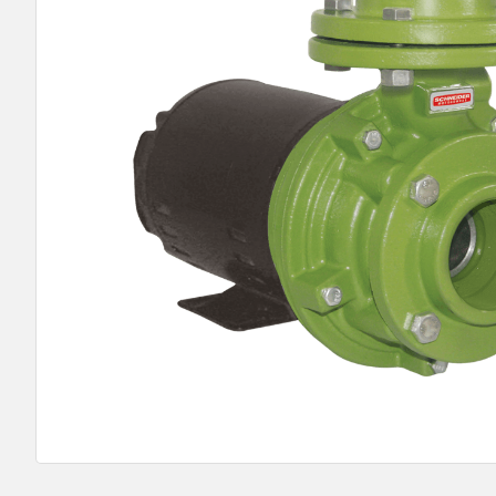
9
º
bomba multiestagio
10
º
texius