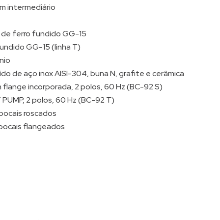
m intermediário
de ferro fundido GG-15
fundido GG-15 (linha T)
nio
do de aço inox AISI-304, buna N, grafite e cerâmica
m flange incorporada, 2 polos, 60 Hz (BC-92 S)
T PUMP, 2 polos, 60 Hz (BC-92 T)
 bocais roscados
 bocais flangeados