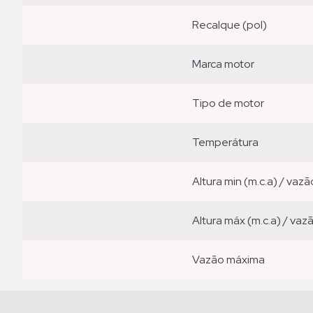
recalque (pol)
marca motor
tipo de motor
temperátura
altura min (m.c.a) / vazã
altura máx (m.c.a) / vaz
vazão máxima