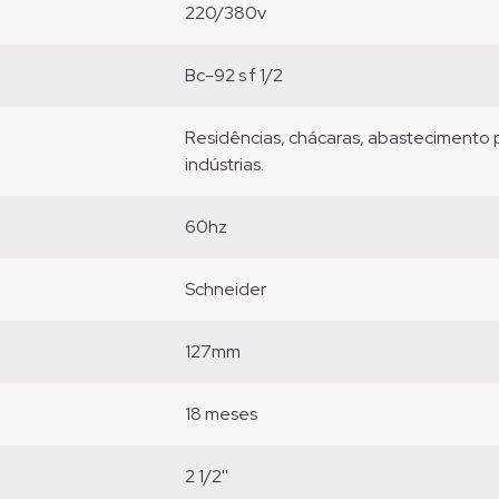
220/380v
bc-92 s f 1/2
residências, chácaras, abastecimento predial, agricultura, sistemas de refrigeração,
indústrias.
60hz
schneider
127mm
18 meses
2 1/2''