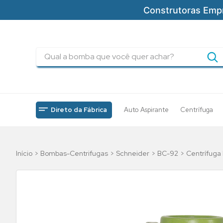
Construtoras Emp
Qual a bomba que você quer achar?
TERMOS MAIS BUSCADOS
1
º
pressurizadores
2
º
drenagem
Direto da Fábrica
Auto Aspirante
Centrífuga
3
º
submersa
4
º
tsbt
Bombas-Centrifugas
Schneider
BC-92
Centrífuga 
5
º
5cv
6
º
incendio
7
º
bomba
8
º
piscinas