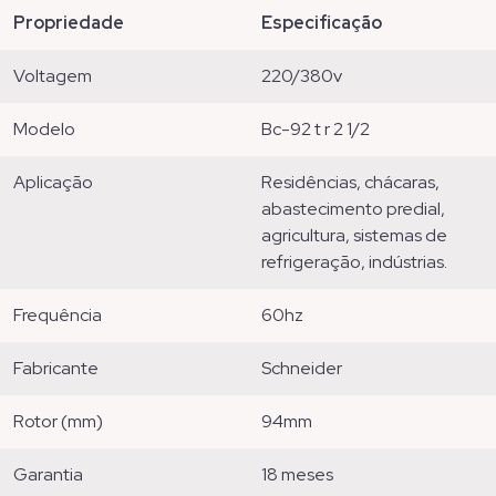
propriedade
especificação
voltagem
220/380v
modelo
bc-92 t r 2 1/2
aplicação
residências, chácaras,
abastecimento predial,
agricultura, sistemas de
refrigeração, indústrias.
frequência
60hz
fabricante
schneider
rotor (mm)
94mm
garantia
18 meses