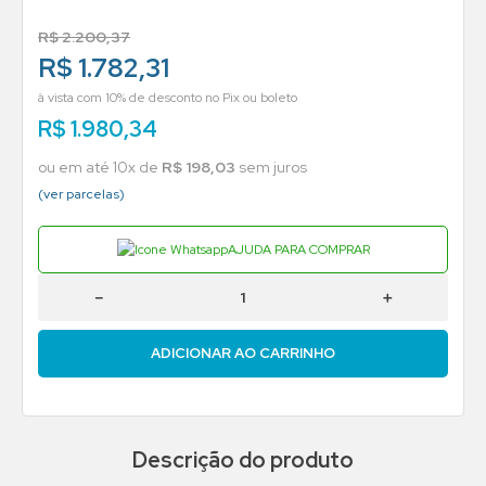
R$
2
.
200
,
37
R$ 1.782,31
à vista com 10% de desconto no Pix ou boleto
R$
1
.
980
,
34
ou em até
10
x de
R$
198
,
03
sem juros
(ver parcelas)
AJUDA PARA COMPRAR
－
＋
ADICIONAR AO CARRINHO
Descrição do produto