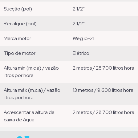
sucção (pol)
2 1/2''
recalque (pol)
2 1/2''
marca motor
weg ip-21
tipo de motor
elétrico
altura min (m.c.a) / vazão
2 metros / 28.700 litros hora
litros por hora
altura máx (m.c.a) / vazão
13 metros / 9.600 litros hora
litros por hora
acrescentar a altura da
2 metros / 28.700 litros hora
caixa de água