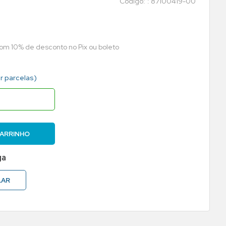
:
87100419-00
com 10% de desconto no Pix ou boleto
r parcelas)
CARRINHO