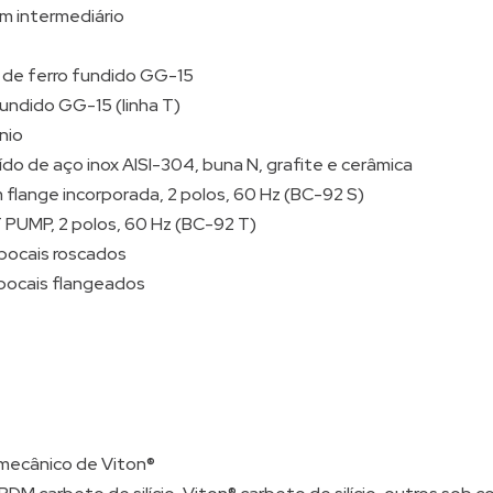
m intermediário
de ferro fundido GG-15
fundido GG-15 (linha T)
nio
do de aço inox AISI-304, buna N, grafite e cerâmica
m flange incorporada, 2 polos, 60 Hz (BC-92 S)
T PUMP, 2 polos, 60 Hz (BC-92 T)
 bocais roscados
 bocais flangeados
 mecânico de Viton®