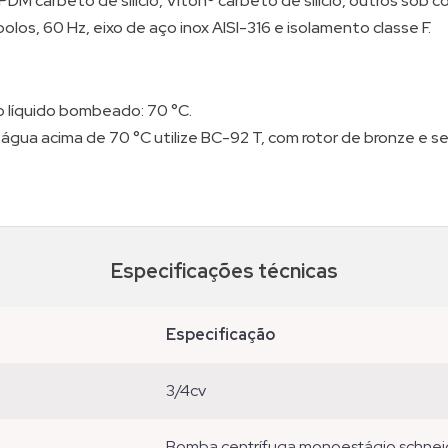
M carbeto de silício, Viton® carbeto de silício, outros sob co
polos, 60 Hz, eixo de aço inox AISI-316 e isolamento classe F.
 líquido bombeado: 70 °C.
ua acima de 70 °C utilize BC-92 T, com rotor de bronze e se
Especificações técnicas
especificação
3/4cv
bomba centrífuga monoestágio schneid