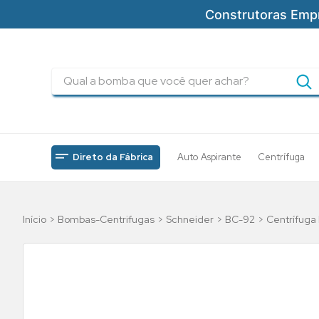
Construtoras Emp
Qual a bomba que você quer achar?
TERMOS MAIS BUSCADOS
1
º
pressurizadores
2
º
drenagem
Direto da Fábrica
Auto Aspirante
Centrífuga
3
º
submersa
4
º
tsbt
Bombas-Centrifugas
Schneider
BC-92
Centrífuga 
5
º
bomba
6
º
incendio
7
º
5cv
8
º
piscinas