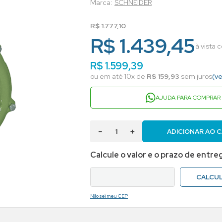
SCHNEIDER
R$
1
.
777
,
10
R$ 1.439,45
à vista 
R$
1
.
599
,
39
ou em até
10
x de
R$
159
,
93
sem juros
(ve
AJUDA PARA COMPRAR
－
＋
ADICIONAR AO 
Não sei meu CEP