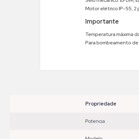
Selo mecânico: EPDM, EPD
Motor elétrico IP-55, 2 
Importante
Temperatura máxima do
Para bombeamento de ág
propriedade
potencia
modelo