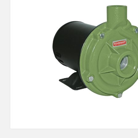
9
º
bomba multiestagio
10
º
texius