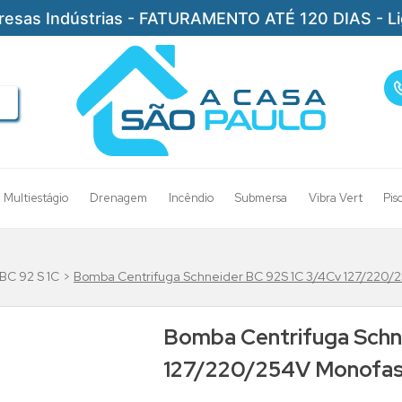
resas Indústrias - FATURAMENTO ATÉ 120 DIAS - L
Multiestágio
Drenagem
Incêndio
Submersa
Vibra Vert
Pis
BC 92 S 1C
Bomba Centrifuga Schneider BC 92S 1C 3/4Cv 127/220/
Bomba Centrifuga Schn
127/220/254V Monofas