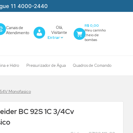
igue 11 4000-2440
R$ 0,00
Olá,
Canais de
Visitante
Atendimento
cina e Hidro
Pressurizador de Água
Quadros de Comando
254V Monofasico
eider BC 92S 1C 3/4Cv
ico