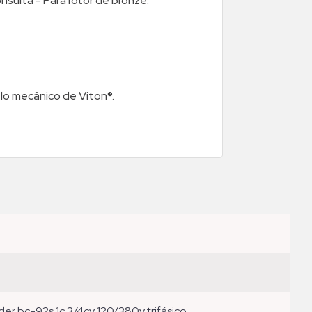
nsulta - Para rotor de bronze.
lo mecânico de Viton®.
er bc-92s 1c 3/4cv 120/380v trifásico