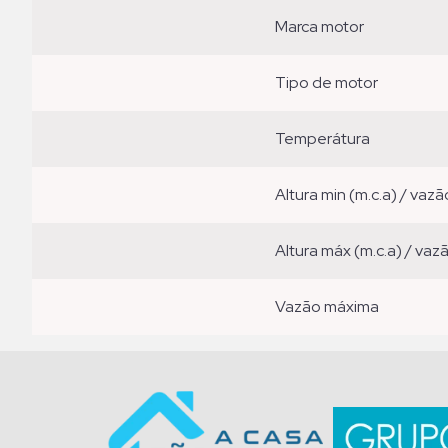
marca motor
tipo de motor
temperátura
altura min (m.c.a) / vazã
altura máx (m.c.a) / vaz
vazão máxima