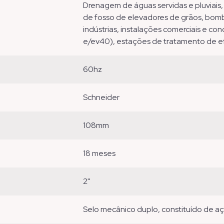
drenagem de águas servidas e pluviais, rebaixamento de lençol freático, drenagem
de fosso de elevadores de grãos, bom
indústrias, instalações comerciais e c
e/ev40), estações de tratamento de e
60hz
schneider
108mm
18 meses
2''
selo mecânico duplo, constituído de aç