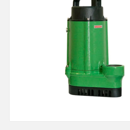
9
º
bomba submersa leão
10
º
bomba multiestagio