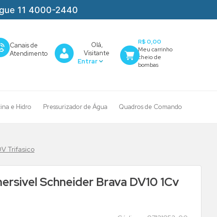
igue 11 4000-2440
R$ 0,00
Olá,
Canais de
Visitante
Atendimento
cina e Hidro
Pressurizador de Água
Quadros de Comando
 Trifasico
sivel Schneider Brava DV10 1Cv