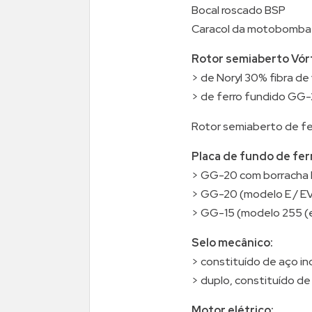
Bocal roscado BSP
Caracol da motobomba 
Rotor semiaberto Vór
> de Noryl 30% fibra de 
> de ferro fundido GG-
Rotor semiaberto de fer
Placa de fundo de fer
> GG-20 com borracha
> GG-20 (modelo E / E
> GG-15 (modelo 255 (e
Selo mecânico:
> constituído de aço in
> duplo, constituído de
Motor elétrico: