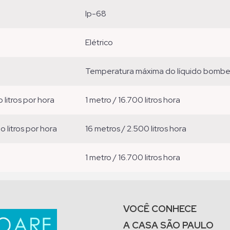
ip-68
elétrico
temperatura máxima do líquido bomb
o litros por hora
1 metro / 16.700 litros hora
ão litros por hora
16 metros / 2.500 litros hora
1 metro / 16.700 litros hora
VOCÊ CONHECE
A CASA SÃO PAULO