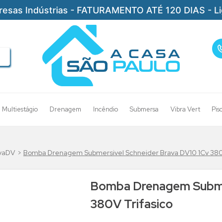
resas Indústrias - FATURAMENTO ATÉ 120 DIAS - L
Multiestágio
Drenagem
Incêndio
Submersa
Vibra Vert
Pis
avaDV
Bomba Drenagem Submersivel Schneider Brava DV10 1Cv 380V
Bomba Drenagem Submer
380V Trifasico