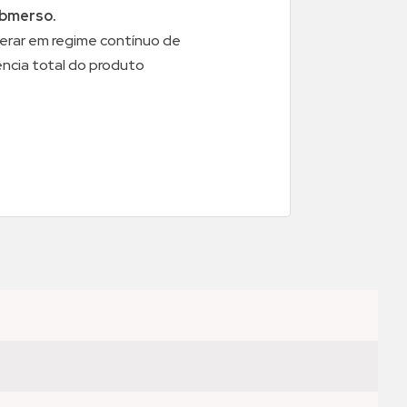
ubmerso.
rar em regime contínuo de
cia total do produto