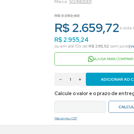
SCHNEIDER
R$
3
.
283
,
60
R$ 2.659,72
à vista
R$
2
.
955
,
24
ou em até
10
x de
R$
295
,
52
sem juros
(v
AJUDA PARA COMPRAR
－
＋
ADICIONAR AO 
Não sei meu CEP