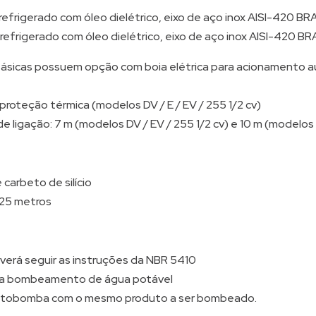
 refrigerado com óleo dielétrico, eixo de aço inox AISI-420 BR
, refrigerado com óleo dielétrico, eixo de aço inox AISI-420 B
icas possuem opção com boia elétrica para acionamento au
roteção térmica (modelos DV / E / EV / 255 1/2 cv)
ligação: 7 m (modelos DV / EV / 255 1/2 cv) e 10 m (modelos 
 carbeto de silício
25 metros
everá seguir as instruções da NBR 5410
ara bombeamento de água potável
motobomba com o mesmo produto a ser bombeado.