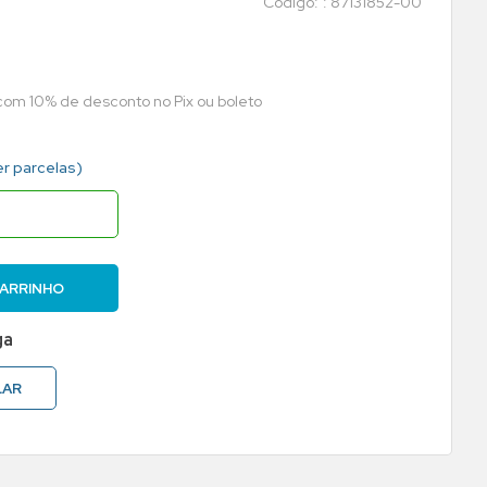
:
87131852-00
 com 10% de desconto no Pix ou boleto
er parcelas)
CARRINHO