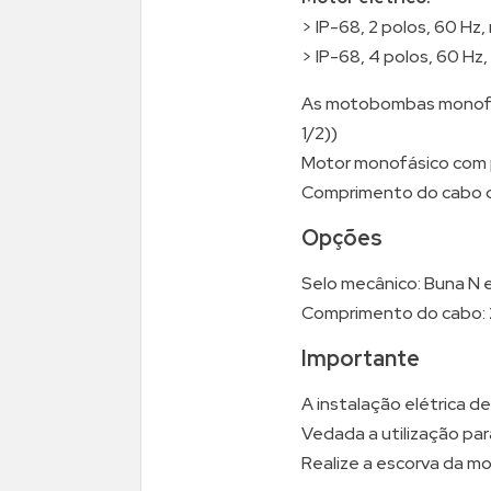
> IP-68, 2 polos, 60 Hz,
> IP-68, 4 polos, 60 Hz
As motobombas monofás
1/2))
Motor monofásico com p
Comprimento do cabo de 
Opções
Selo mecânico: Buna N e
Comprimento do cabo: 
Importante
A instalação elétrica d
Vedada a utilização p
Realize a escorva da 