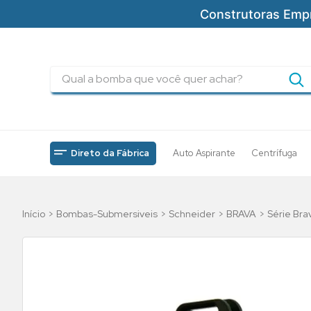
Construtoras Emp
Qual a bomba que você quer achar?
TERMOS MAIS BUSCADOS
1
º
pressurizadores
2
º
drenagem
Direto da Fábrica
Auto Aspirante
Centrífuga
3
º
submersa
4
º
tsbt
Bombas-Submersiveis
Schneider
BRAVA
Série Br
5
º
bomba
6
º
incendio
7
º
5cv
8
º
piscinas