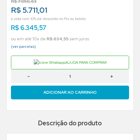
R$
7
.
050
,
63
R$ 5.711,01
à vista com 10% de desconto no Pix ou boleto
R$
6
.
345
,
57
ou em até
10
x de
R$
634
,
55
sem juros
(ver parcelas)
AJUDA PARA COMPRAR
－
＋
ADICIONAR AO CARRINHO
Descrição do produto