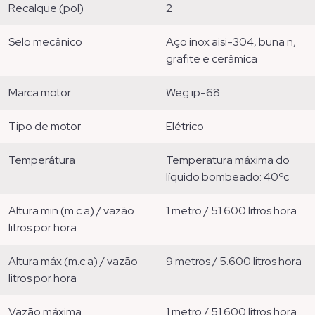
recalque (pol)
2
selo mecânico
aço inox aisi-304, buna n,
grafite e cerâmica
marca motor
weg ip-68
tipo de motor
elétrico
temperátura
temperatura máxima do
líquido bombeado: 40ºc
altura min (m.c.a) / vazão
1 metro / 51.600 litros hora
litros por hora
altura máx (m.c.a) / vazão
9 metros / 5.600 litros hora
litros por hora
vazão máxima
1 metro / 51.600 litros hora