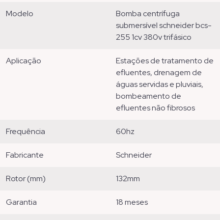
modelo
bomba centrífuga
submersível schneider bcs-
255 1cv 380v trifásico
aplicação
estações de tratamento de
efluentes, drenagem de
águas servidas e pluviais,
bombeamento de
efluentes não fibrosos
frequência
60hz
fabricante
schneider
rotor (mm)
132mm
garantia
18 meses