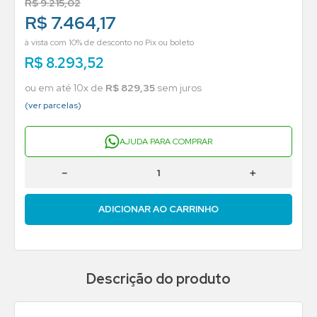
R$
9
.
215
,
02
R$ 7.464,17
à vista com 10% de desconto no Pix ou boleto
R$
8
.
293
,
52
ou em até
10
x de
R$
829
,
35
sem juros
(ver parcelas)
AJUDA PARA COMPRAR
－
＋
ADICIONAR AO CARRINHO
Descrição do produto