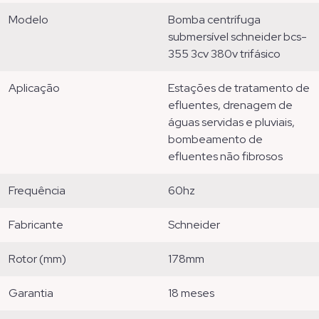
modelo
bomba centrífuga
submersível schneider bcs-
355 3cv 380v trifásico
aplicação
estações de tratamento de
efluentes, drenagem de
águas servidas e pluviais,
bombeamento de
efluentes não fibrosos
frequência
60hz
fabricante
schneider
rotor (mm)
178mm
garantia
18 meses