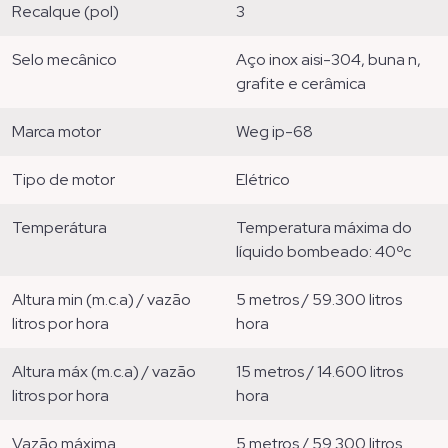
recalque (pol)
3
selo mecânico
aço inox aisi-304, buna n,
grafite e cerâmica
marca motor
weg ip-68
tipo de motor
elétrico
temperátura
temperatura máxima do
líquido bombeado: 40ºc
altura min (m.c.a) / vazão
5 metros / 59.300 litros
litros por hora
hora
altura máx (m.c.a) / vazão
15 metros / 14.600 litros
litros por hora
hora
vazão máxima
5 metros / 59.300 litros