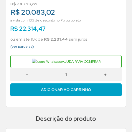
R$
24
.
793
,
85
R$ 20.083,02
à vista com 10% de desconto no Pix ou boleto
R$
22
.
314
,
47
ou em até
10
x de
R$
2
.
231
,
44
sem juros
(ver parcelas)
AJUDA PARA COMPRAR
－
＋
ADICIONAR AO CARRINHO
Descrição do produto