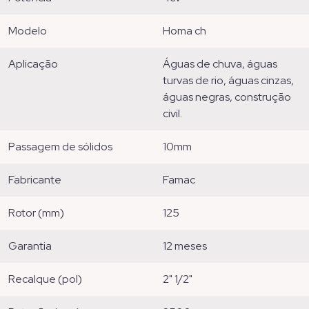
modelo
homa ch
aplicação
águas de chuva, águas
turvas de rio, águas cinzas,
águas negras, construção
civil.
passagem de sólidos
10mm
fabricante
famac
rotor (mm)
125
garantia
12 meses
recalque (pol)
2" 1/2"