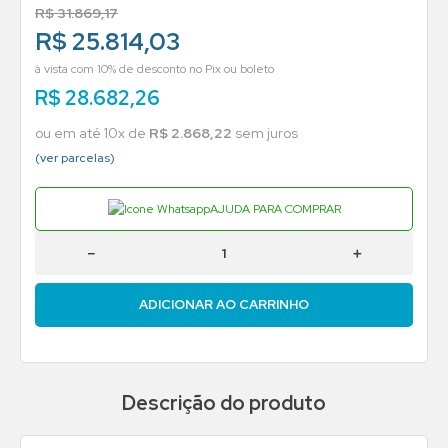
R$
31
.
869
,
17
R$ 25.814,03
à vista com 10% de desconto no Pix ou boleto
R$
28
.
682
,
26
ou em até
10
x de
R$
2
.
868
,
22
sem juros
(ver parcelas)
AJUDA PARA COMPRAR
－
＋
ADICIONAR AO CARRINHO
Descrição do produto