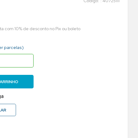
:
40725111
sta com 10% de desconto no Pix ou boleto
er parcelas)
CARRINHO