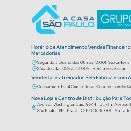
Horário de Atendimento Vendas Financeir
Mercadorias
Segunda à Quinta das 08h às 18:00h Sexta-feira
Sábados das 08h às 13:00h - Venha nos Visitar
Vendedores Treinados Pela Fábrica e com 
Consumidor Final Construtoras Condominios Indús
Nova Loja e Centro de Distribuição Para To
Avenida Washington Luis, 5644 - Jardim Aeropo
São Paulo - SP - Brasil - CEP 04626-001 - Ao La
® 2025 A Casa São Paulo. Todos os direitos reservados.