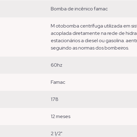
bomba de incênico famac
m otobomba centrífuga utilizada em sistemas de combate a incêndio. pode ser
acoplada diretamente na rede de hidr
estacionários a diesel ou gasolina. a
seguindo as normas dos bombeiros.
60hz
famac
178
12 meses
2 1/2"