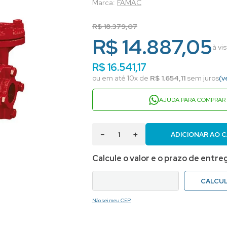
FAMAC
R$
18
.
379
,
07
R$ 14.887,05
à vi
R$
16
.
541
,
17
ou em até
10
x de
R$
1
.
654
,
11
sem juros
(v
AJUDA PARA COMPRAR
－
＋
ADICIONAR AO 
Não sei meu CEP