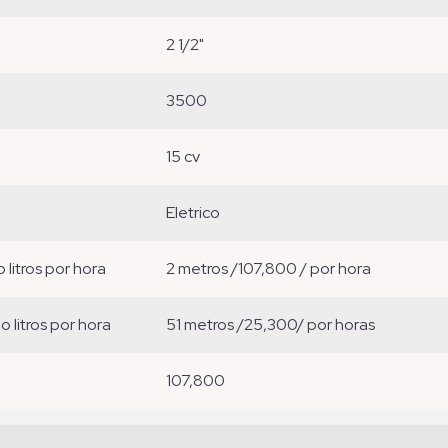
2 1/2"
3500
15 cv
eletrico
o litros por hora
2 metros /107,800 / por hora
ão litros por hora
51 metros /25,300/ por horas
107,800