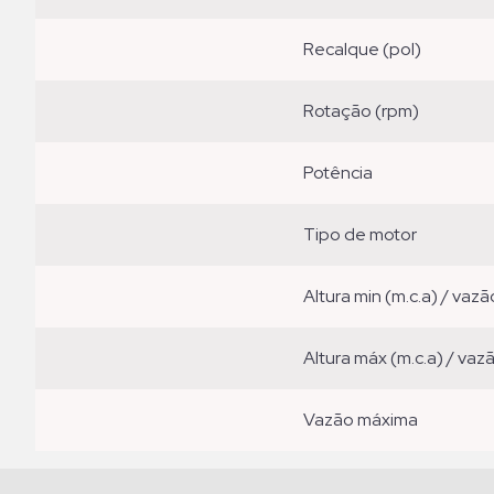
recalque (pol)
rotação (rpm)
potência
tipo de motor
altura min (m.c.a) / vazã
altura máx (m.c.a) / vaz
vazão máxima