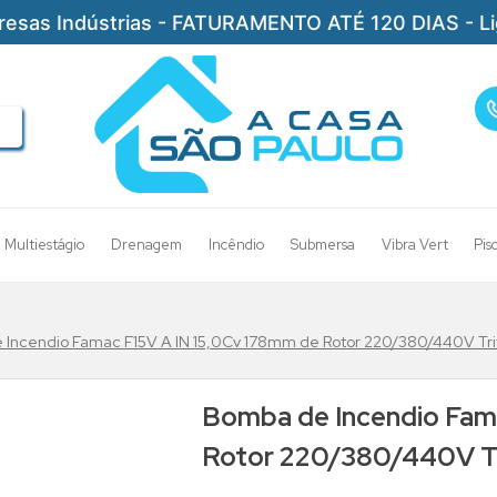
resas Indústrias - FATURAMENTO ATÉ 120 DIAS - L
Multiestágio
Drenagem
Incêndio
Submersa
Vibra Vert
Pis
Incendio Famac F15V A IN 15,0Cv 178mm de Rotor 220/380/440V Tri
Bomba de Incendio Fam
Rotor 220/380/440V Tr