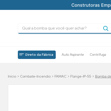
Construtoras Emp
Qual a bomba que você quer achar?
TERMOS MAIS BUSCADOS
1
º
pressurizadores
2
º
drenagem
Direto da Fábrica
Auto Aspirante
Centrífuga
3
º
submersa
4
º
tsbt
Combate-Incendio
FAMAC
Flange-IP-55
Bomba de 
5
º
bomba
6
º
incendio
7
º
5cv
8
º
piscinas