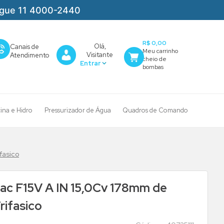
igue 11 4000-2440
R$ 0,00
Olá,
Canais de
Visitante
Atendimento
cina e Hidro
Pressurizador de Água
Quadros de Comando
fasico
ac F15V A IN 15,0Cv 178mm de
ifasico