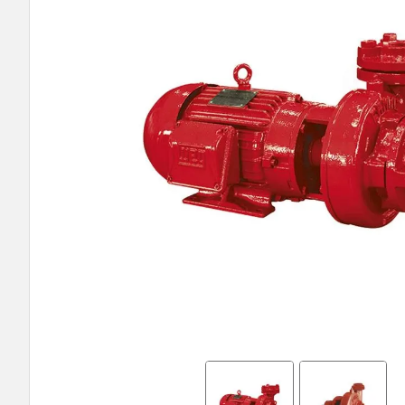
9
º
bomba submersa leão
10
º
bomba multiestagio