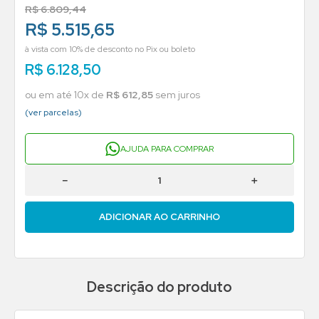
R$
6
.
809
,
44
R$ 5.515,65
à vista com 10% de desconto no Pix ou boleto
R$
6
.
128
,
50
ou em até
10
x de
R$
612
,
85
sem juros
(ver parcelas)
AJUDA PARA COMPRAR
－
＋
ADICIONAR AO CARRINHO
Descrição do produto