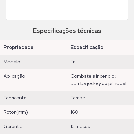
Especificações técnicas
propriedade
especificação
modelo
fni
aplicação
combate a incendio ;
bomba jockey ou principal
fabricante
famac
rotor (mm)
160
garantia
12 meses