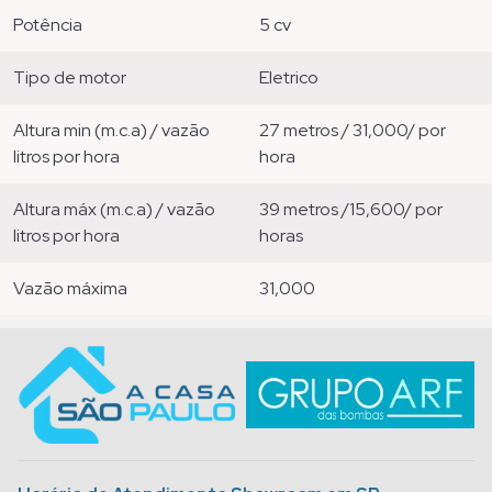
potência
5 cv
tipo de motor
eletrico
altura min (m.c.a) / vazão
27 metros / 31,000/ por
litros por hora
hora
altura máx (m.c.a) / vazão
39 metros /15,600/ por
litros por hora
horas
vazão máxima
31,000