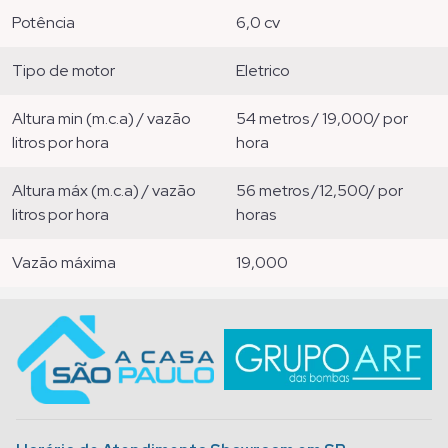
potência
6,0 cv
tipo de motor
eletrico
altura min (m.c.a) / vazão
54 metros / 19,000/ por
litros por hora
hora
altura máx (m.c.a) / vazão
56 metros /12,500/ por
litros por hora
horas
vazão máxima
19,000