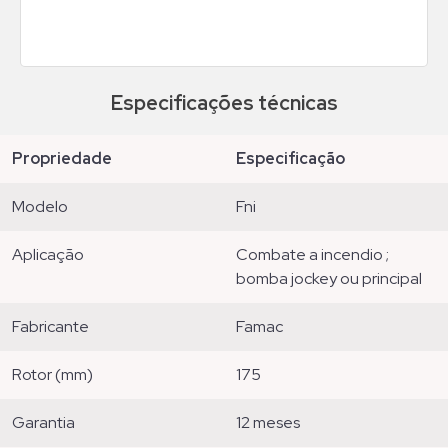
Especificações técnicas
propriedade
especificação
modelo
fni
aplicação
combate a incendio ;
bomba jockey ou principal
fabricante
famac
rotor (mm)
175
garantia
12 meses