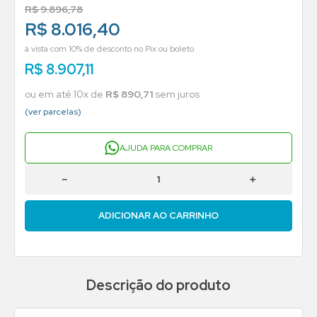
R$
9
.
896
,
78
R$ 8.016,40
à vista com 10% de desconto no Pix ou boleto
R$
8
.
907
,
11
ou em até
10
x de
R$
890
,
71
sem juros
(ver parcelas)
AJUDA PARA COMPRAR
－
＋
ADICIONAR AO CARRINHO
Descrição do produto