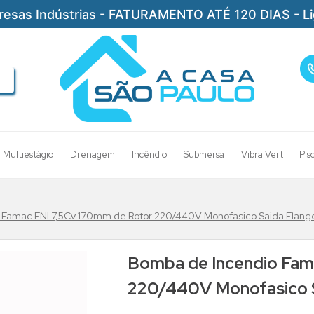
resas Indústrias - FATURAMENTO ATÉ 120 DIAS - L
Multiestágio
Drenagem
Incêndio
Submersa
Vibra Vert
Pis
 Famac FNI 7,5Cv 170mm de Rotor 220/440V Monofasico Saida Flan
Bomba de Incendio Fam
220/440V Monofasico 