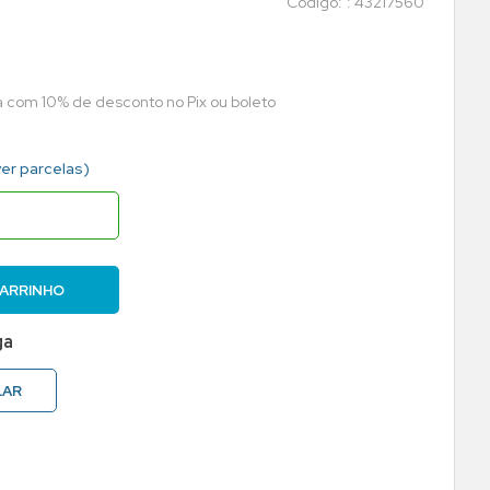
:
43217560
ta com 10% de desconto no Pix ou boleto
ver parcelas)
CARRINHO