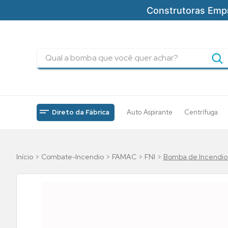
Construtoras Emp
Qual a bomba que você quer achar?
TERMOS MAIS BUSCADOS
1
º
pressurizadores
2
º
drenagem
Direto da Fábrica
Auto Aspirante
Centrífuga
3
º
submersa
4
º
tsbt
Combate-Incendio
FAMAC
FNI
Bomba de Incendio
5
º
5cv
6
º
incendio
7
º
bomba
8
º
piscinas