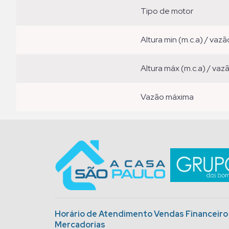
tipo de motor
altura min (m.c.a) / vazã
altura máx (m.c.a) / vaz
vazão máxima
Horário de Atendimento Vendas Financeir
Mercadorias