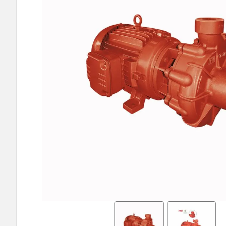
9
º
bomba multiestagio
10
º
texius