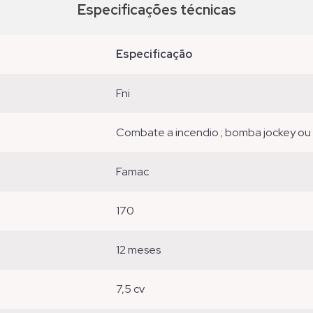
Especificações técnicas
especificação
fni
combate a incendio ; bomba jockey ou 
famac
170
12 meses
7,5 cv