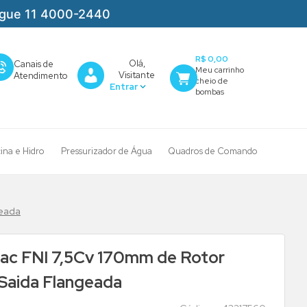
igue 11 4000-2440
R$ 0,00
Olá,
Canais de
Visitante
Atendimento
cina e Hidro
Pressurizador de Água
Quadros de Comando
geada
ac FNI 7,5Cv 170mm de Rotor
Saida Flangeada