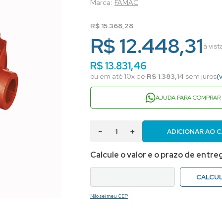
FAMAC
R$
15
.
368
,
28
R$ 12.448,31
à vis
R$
13
.
831
,
46
ou em até
10
x de
R$
1
.
383
,
14
sem juros
(
AJUDA PARA COMPRAR
－
＋
ADICIONAR AO 
Não sei meu CEP