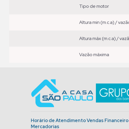
tipo de motor
altura min (m.c.a) / vazã
altura máx (m.c.a) / vaz
vazão máxima
Horário de Atendimento Vendas Financeir
Mercadorias