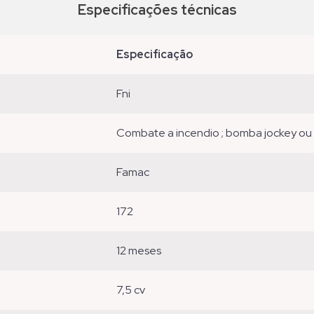
Especificações técnicas
especificação
fni
combate a incendio ; bomba jockey ou 
famac
172
12 meses
7,5 cv