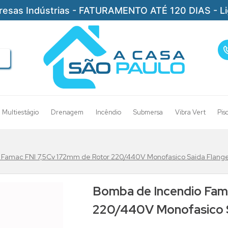
resas Indústrias - FATURAMENTO ATÉ 120 DIAS - L
Multiestágio
Drenagem
Incêndio
Submersa
Vibra Vert
Pis
 Famac FNI 7,5Cv 172mm de Rotor 220/440V Monofasico Saida Flang
Bomba de Incendio Fam
220/440V Monofasico 