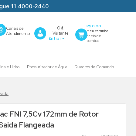
igue 11 4000-2440
R$ 0,00
Olá,
Canais de
Visitante
Atendimento
cina e Hidro
Pressurizador de Água
Quadros de Comando
eada
ac FNI 7,5Cv 172mm de Rotor
Saida Flangeada