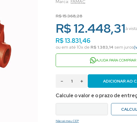
FAMAC
R$
15
.
368
,
28
R$ 12.448,31
à vis
R$
13
.
831
,
46
ou em até
10
x de
R$
1
.
383
,
14
sem juros
(
AJUDA PARA COMPRAR
－
＋
ADICIONAR AO 
Não sei meu CEP