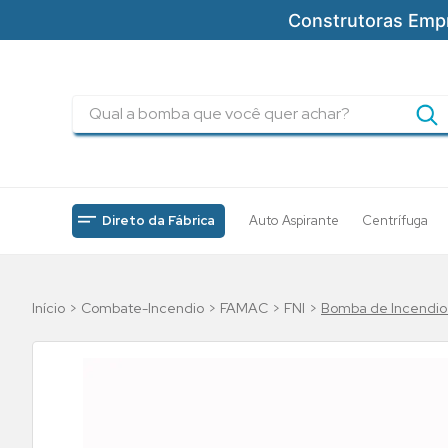
Construtoras Emp
Qual a bomba que você quer achar?
TERMOS MAIS BUSCADOS
1
º
pressurizadores
2
º
drenagem
Direto da Fábrica
Auto Aspirante
Centrífuga
3
º
submersa
4
º
tsbt
Combate-Incendio
FAMAC
FNI
Bomba de Incendio
5
º
5cv
6
º
incendio
7
º
bomba
8
º
piscinas