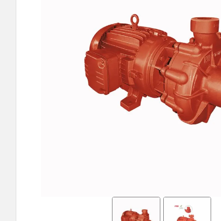
9
º
bomba multiestagio
10
º
texius