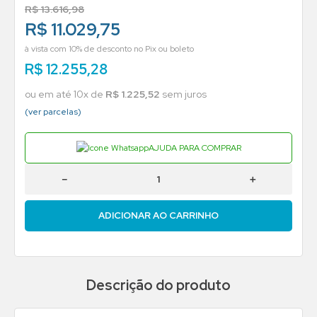
R$
13
.
616
,
98
R$ 11.029,75
à vista com 10% de desconto no Pix ou boleto
R$
12
.
255
,
28
ou em até
10
x de
R$
1
.
225
,
52
sem juros
(ver parcelas)
AJUDA PARA COMPRAR
－
＋
ADICIONAR AO CARRINHO
Descrição do produto