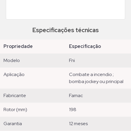
Especificações técnicas
propriedade
especificação
modelo
fni
aplicação
combate a incendio ;
bomba jockey ou principal
fabricante
famac
rotor (mm)
198
garantia
12 meses