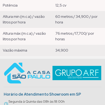
potência
12,5 cv
altura min (m.c.a) / vazão
60 metros / 34,900 / por
litros por hora
hora
altura máx (m.c.a) / vazão
76 metros /17,700/ por
litros por hora
horas
vazão máxima
34,900
Horário de Atendimento Showroom em SP
Segunda à Quinta das 08h às 18:00h