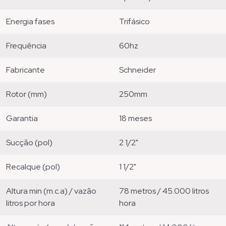
energia fases
trifásico
frequência
60hz
fabricante
schneider
rotor (mm)
250mm
garantia
18 meses
sucção (pol)
2 1/2"
recalque (pol)
1 1/2"
altura min (m.c.a) / vazão
78 metros / 45.000 litros
litros por hora
hora