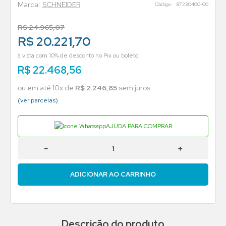
SCHNEIDER
:
87230400-00
R$
24
.
965
,
07
R$ 20.221,70
à vista com 10% de desconto no Pix ou boleto
R$
22
.
468
,
56
ou em até
10
x de
R$
2
.
246
,
85
sem juros
(ver parcelas)
AJUDA PARA COMPRAR
－
＋
ADICIONAR AO CARRINHO
Descrição do produto