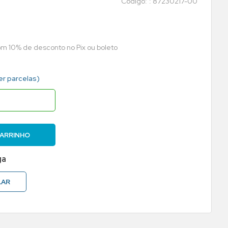
:
87230217-00
com 10% de desconto no Pix ou boleto
er parcelas)
CARRINHO