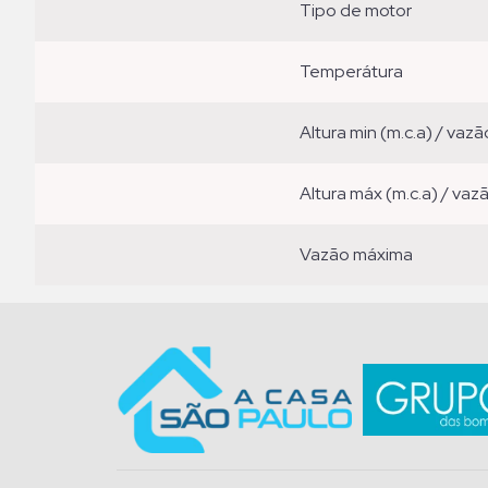
tipo de motor
temperátura
altura min (m.c.a) / vazã
altura máx (m.c.a) / vaz
vazão máxima