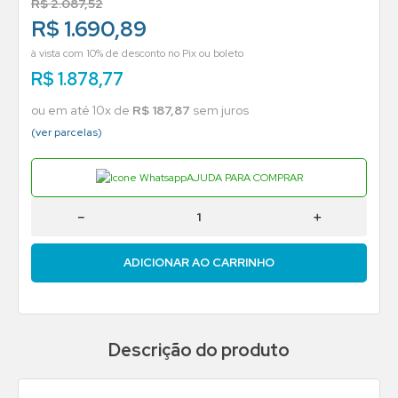
R$
2
.
087
,
52
R$ 1.690,89
à vista com 10% de desconto no Pix ou boleto
R$
1
.
878
,
77
ou em até
10
x de
R$
187
,
87
sem juros
(ver parcelas)
AJUDA PARA COMPRAR
－
＋
ADICIONAR AO CARRINHO
Descrição do produto