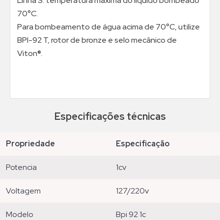
Linha S: temperatura máxima do líquido bombeado
70°C.
Para bombeamento de água acima de 70°C, utilize
BPI-92 T, rotor de bronze e selo mecânico de
Viton®.
Especificações técnicas
propriedade
especificação
potencia
1cv
voltagem
127/220v
modelo
bpi 92 1c