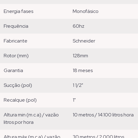
energia fases
monofásico
frequência
60hz
fabricante
schneider
rotor (mm)
128mm
garantia
18 meses
sucção (pol)
1 1/2"
recalque (pol)
1"
altura min (m.c.a) / vazão
10 metros / 14.100 litros hora
litros por hora
altura máx (m.c.a) / vazão
30 metros / 2.000 litros