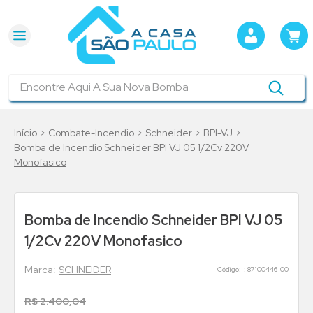
Encontre Aqui A Sua Nova Bomba
Combate-Incendio
Schneider
BPI-VJ
Bomba de Incendio Schneider BPI VJ 05 1/2Cv 220V
Monofasico
Bomba de Incendio Schneider BPI VJ 05
1/2Cv 220V Monofasico
SCHNEIDER
:
87100446-00
R$
2
.
400
,
04