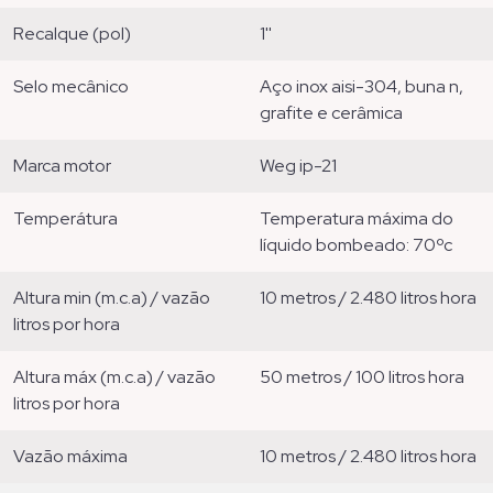
recalque (pol)
1''
selo mecânico
aço inox aisi-304, buna n,
grafite e cerâmica
marca motor
weg ip-21
temperátura
temperatura máxima do
líquido bombeado: 70ºc
altura min (m.c.a) / vazão
10 metros / 2.480 litros hora
litros por hora
altura máx (m.c.a) / vazão
50 metros / 100 litros hora
litros por hora
vazão máxima
10 metros / 2.480 litros hora