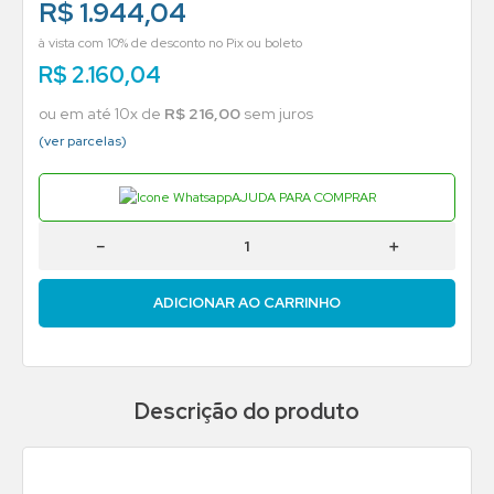
R$ 1.944,04
à vista com 10% de desconto no Pix ou boleto
R$
2
.
160
,
04
ou em até
10
x de
R$
216
,
00
sem juros
(ver parcelas)
AJUDA PARA COMPRAR
－
＋
ADICIONAR AO CARRINHO
Descrição do produto