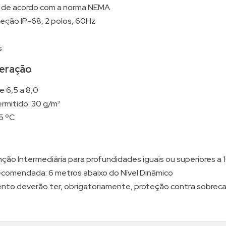
 de acordo com a norma NEMA
teção IP-68, 2 polos, 60Hz
s
eração
e 6,5 a 8,0
rmitido: 30 g/m³
5 ºC
enção Intermediária para profundidades iguais ou superiores a
comendada: 6 metros abaixo do Nível Dinâmico
to deverão ter, obrigatoriamente, proteção contra sobrecar