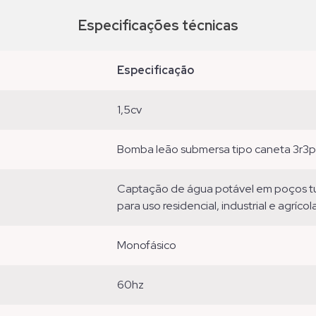
Especificações técnicas
especificação
1,5cv
bomba leão submersa tipo caneta 3r3p
captação de água potável em poços tubulares profundos, fornecimento de água
para uso residencial, industrial e agríc
monofásico
60hz