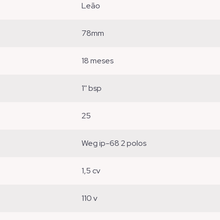
leão
78mm
18 meses
1'' bsp
25
weg ip-68 2 polos
1,5 cv
110 v