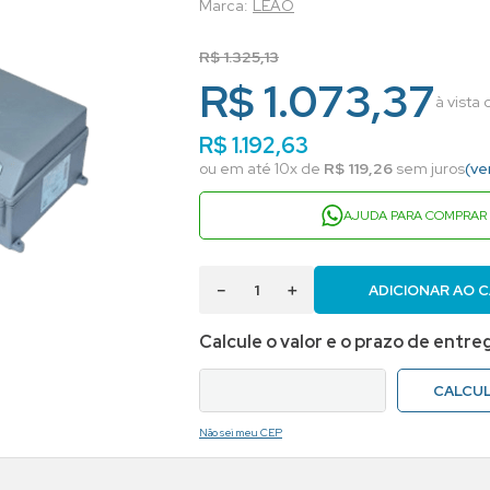
LEAO
R$
1
.
325
,
13
R$ 1.073,37
à vista
R$
1
.
192
,
63
ou em até
10
x de
R$
119
,
26
sem juros
(ve
AJUDA PARA COMPRAR
－
＋
ADICIONAR AO 
Não sei meu CEP