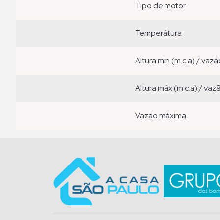
tipo de motor
temperátura
altura min (m.c.a) / vazã
altura máx (m.c.a) / vaz
vazão máxima