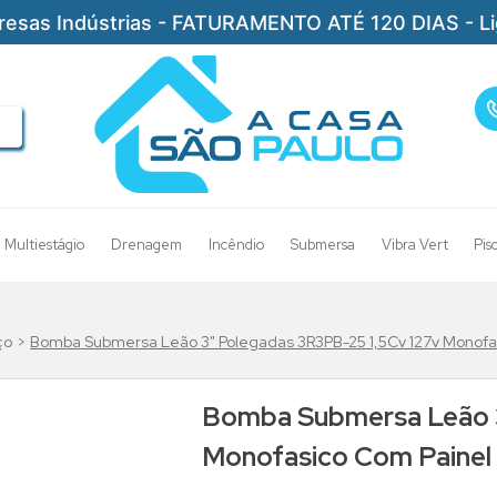
resas Indústrias - FATURAMENTO ATÉ 120 DIAS - L
Multiestágio
Drenagem
Incêndio
Submersa
Vibra Vert
Pis
ço
Bomba Submersa Leão 3" Polegadas 3R3PB-25 1,5Cv 127v Monofa
Bomba Submersa Leão 3
Monofasico Com Painel