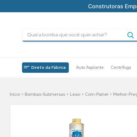
Construtoras Emp
Qual a bomba que você quer achar?
TERMOS MAIS BUSCADOS
1
º
pressurizadores
2
º
drenagem
Direto da Fábrica
Auto Aspirante
Centrífuga
3
º
submersa
4
º
tsbt
Bombas-Submersas
Leao
Com-Painel
Melhor-Pre
5
º
bomba
6
º
incendio
7
º
5cv
8
º
piscinas