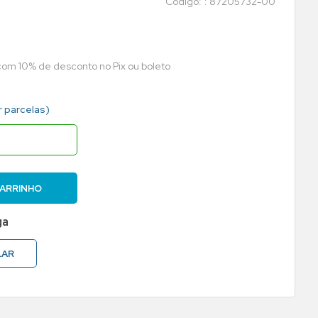
:
87205732-00
 com 10% de desconto no Pix ou boleto
r parcelas)
CARRINHO