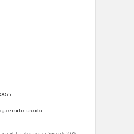
 100 m
ga e curto-circuito
i permitida sobrecarga máxima de 3,0%,