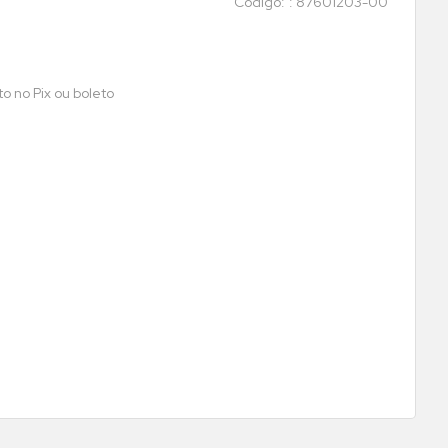
:
87601203-00
o no Pix ou boleto