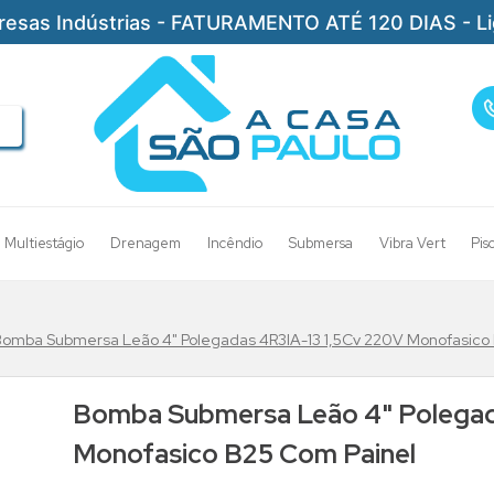
resas Indústrias - FATURAMENTO ATÉ 120 DIAS - L
Multiestágio
Drenagem
Incêndio
Submersa
Vibra Vert
Pis
Bomba Submersa Leão 4" Polegadas 4R3IA-13 1,5Cv 220V Monofasico
Bomba Submersa Leão 4" Polegad
Monofasico B25 Com Painel