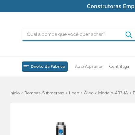
Construtoras Emp
Qual a bomba que você quer achar?
TERMOS MAIS BUSCADOS
1
º
pressurizadores
2
º
drenagem
Direto da Fábrica
Auto Aspirante
Centrífuga
3
º
submersa
4
º
tsbt
Bombas-Submersas
Leao
Óleo
Modelo-4R3-IA
5
º
5cv
6
º
incendio
7
º
bomba
8
º
piscinas