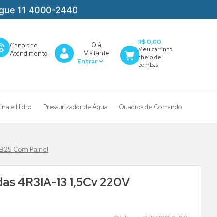
igue 11 4000-2440
R$ 0,00
Olá,
Canais de
Visitante
Atendimento
cina e Hidro
Pressurizador de Água
Quadros de Comando
 B25 Com Painel
as 4R3IA-13 1,5Cv 220V