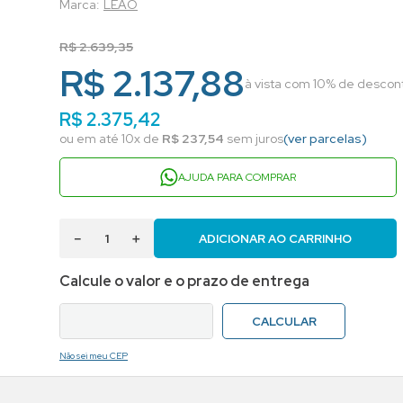
LEAO
R$
2
.
639
,
35
R$ 2.137,88
à vista com 10% de descont
R$
2
.
375
,
42
ou em até
10
x de
R$
237
,
54
sem juros
(ver parcelas)
AJUDA PARA COMPRAR
－
＋
ADICIONAR AO CARRINHO
Não sei meu CEP