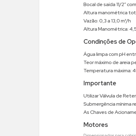
Bocal de saída 11/2” co
Altura manométrica total
Vazão: 0,3 a 13,0 m³/h
Altura Manométrica: 4,5
Condinções de Op
Água limpa com pH entr
Teor máximo de areia pe
Temperatura máxima: 4
Importante
Utilizar Válvula de Ret
Submergência mínima re
As Chaves de Acionamen
Motores
Dimensionados para cobrir