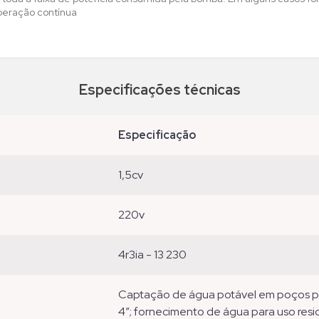
peração contínua
Especificações técnicas
especificação
1,5cv
220v
4r3ia - 13 230
captação de água potável em poços profundos tubulares com diâmetro mínimo de
4”; fornecimento de água para uso reside