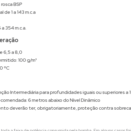
m rosca BSP
 de 1 a 143 m.c.a
 a 354 m.c.a.
eração
e 6,5 a 8,0
rmitido: 100 g/m³
0 ºC
enção Intermediária para profundidades iguais ou superiores a
comendada: 6 metros abaixo do Nível Dinâmico
to deverão ter, obrigatoriamente, proteção contra sobrecar
 toda a faixa de potência consumida pela bomba. Em alguns casos fo