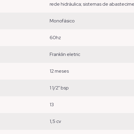
rede hidráulica; sistemas de abastecime
monofásico
60hz
franklin eletric
12 meses
1 1/2" bsp
13
1,5 cv