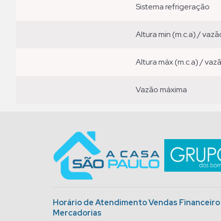
sistema refrigeração
altura min (m.c.a) / vazã
altura máx (m.c.a) / vaz
vazão máxima
Horário de Atendimento Vendas Financeir
Mercadorias