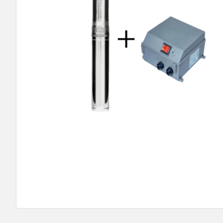
9
º
bomba multiestagio
10
º
texius