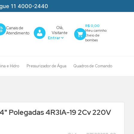
igue 11 4000-2440
R$ 0,00
Olá,
Canais de
Visitante
Atendimento
cina e Hidro
Pressurizador de Água
Quadros de Comando
4" Polegadas 4R3IA-19 2Cv 220V