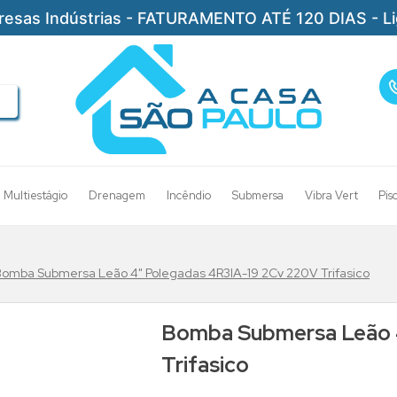
resas Indústrias - FATURAMENTO ATÉ 120 DIAS - L
Multiestágio
Drenagem
Incêndio
Submersa
Vibra Vert
Pis
Bomba Submersa Leão 4" Polegadas 4R3IA-19 2Cv 220V Trifasico
Bomba Submersa Leão 
Trifasico