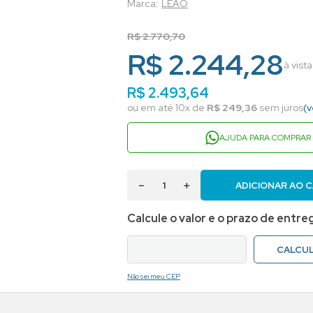
LEAO
R$
2
.
770
,
70
R$ 2.244,28
à vist
R$
2
.
493
,
64
ou em até
10
x de
R$
249
,
36
sem juros
(v
AJUDA PARA COMPRAR
－
＋
ADICIONAR AO 
Não sei meu CEP