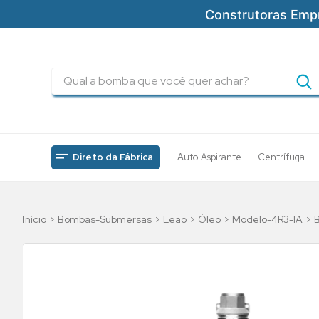
Construtoras Emp
Qual a bomba que você quer achar?
TERMOS MAIS BUSCADOS
1
º
pressurizadores
2
º
drenagem
Direto da Fábrica
Auto Aspirante
Centrífuga
3
º
submersa
4
º
tsbt
Bombas-Submersas
Leao
Óleo
Modelo-4R3-IA
5
º
bomba
6
º
incendio
7
º
5cv
8
º
piscinas