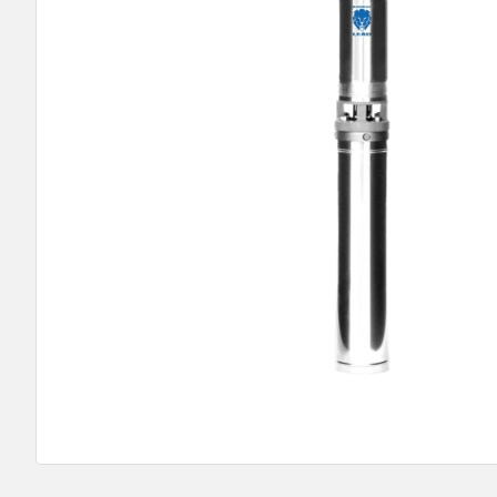
9
º
bomba submersa leão
10
º
bomba multiestagio