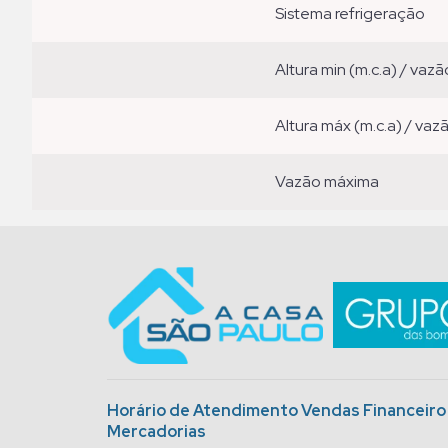
sistema refrigeração
altura min (m.c.a) / vazã
altura máx (m.c.a) / vaz
vazão máxima
Horário de Atendimento Vendas Financeir
Mercadorias