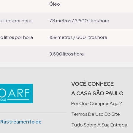
óleo
o litros por hora
78 metros / 3.600 litros hora
ão litros por hora
169 metros / 600 litros hora
3.600 litros hora
VOCÊ CONHECE
A CASA SÃO PAULO
Por Que Comprar Aqui?
Termos De Uso Do Site
o Rastreamento de
Tudo Sobre A Sua Entrega