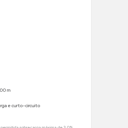
 100 m
ga e curto-circuito
i permitida sobrecarga máxima de 3,0%,