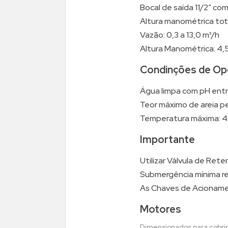
Bocal de saída 11/2” co
Altura manométrica total
Vazão: 0,3 a 13,0 m³/h
Altura Manométrica: 4,5
Condinções de Op
Água limpa com pH entr
Teor máximo de areia pe
Temperatura máxima: 4
Importante
Utilizar Válvula de Ret
Submergência mínima re
As Chaves de Acionamen
Motores
Dimensionados para cobrir