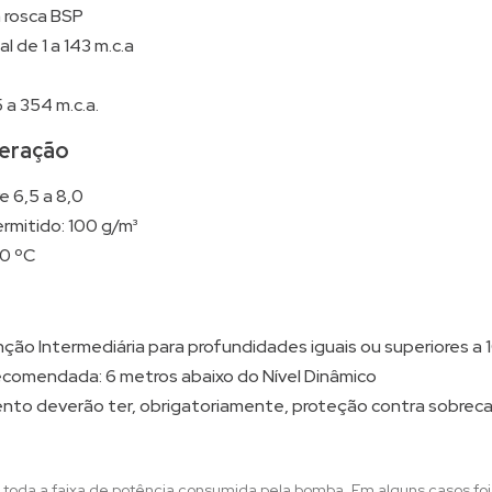
m rosca BSP
 de 1 a 143 m.c.a
 a 354 m.c.a.
eração
e 6,5 a 8,0
rmitido: 100 g/m³
0 ºC
enção Intermediária para profundidades iguais ou superiores a
comendada: 6 metros abaixo do Nível Dinâmico
to deverão ter, obrigatoriamente, proteção contra sobrecar
 toda a faixa de potência consumida pela bomba. Em alguns casos fo