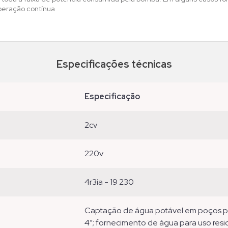
peração contínua
Especificações técnicas
especificação
2cv
220v
4r3ia - 19 230
captação de água potável em poços profundos tubulares com diâmetro mínimo de
4”; fornecimento de água para uso reside