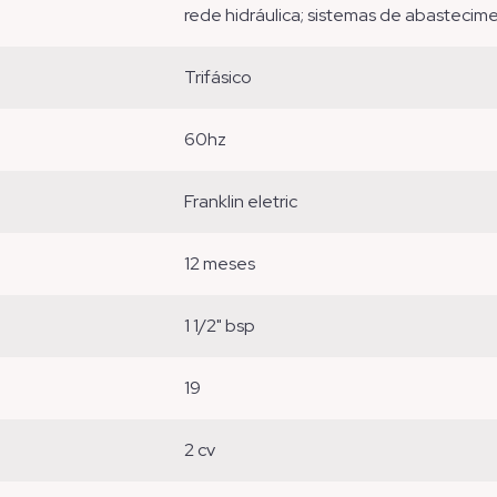
rede hidráulica; sistemas de abastecime
trifásico
60hz
franklin eletric
12 meses
1 1/2" bsp
19
2 cv