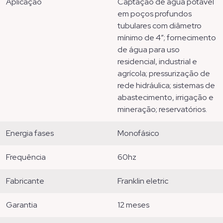
aplicação
captação de água potável
em poços profundos
tubulares com diâmetro
mínimo de 4”; fornecimento
de água para uso
residencial, industrial e
agrícola; pressurização de
rede hidráulica; sistemas de
abastecimento, irrigação e
mineração; reservatórios.
energia fases
monofásico
frequência
60hz
fabricante
franklin eletric
garantia
12 meses