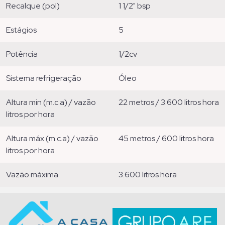
recalque (pol)
1 1/2" bsp
estágios
5
potência
1/2cv
sistema refrigeração
óleo
altura min (m.c.a) / vazão
22 metros / 3.600 litros hora
litros por hora
altura máx (m.c.a) / vazão
45 metros / 600 litros hora
litros por hora
vazão máxima
3.600 litros hora