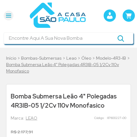
Encontre Aqui A Sua Nova Bomba
Bombas-Submersas
Leao
Óleo
Modelo-4R3-IB
Bomba Submersa Leão 4" Polegadas 4R3IB-05 1/2Cv 110v
Monofasico
Bomba Submersa Leão 4" Polegadas
4R3IB-05 1/2Cv 110v Monofasico
LEAO
:
87600227-00
R$
2
.
177
,
91