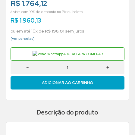
R$ 1.764,12
à vista com 10% de desconto no Pix ou boleto
R$
1
.
960
,
13
ou em até
10
x de
R$
196
,
01
sem juros
(ver parcelas)
AJUDA PARA COMPRAR
－
＋
ADICIONAR AO CARRINHO
Descrição do produto