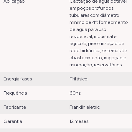
aplicação
captação de água potável
em poços profundos
tubulares com diâmetro
mínimo de 4”; fornecimento
de água para uso
residencial, industrial e
agrícola; pressurização de
rede hidráulica; sistemas de
abastecimento, irrigação e
mineração; reservatórios.
energia fases
trifásico
frequência
60hz
fabricante
franklin eletric
garantia
12 meses