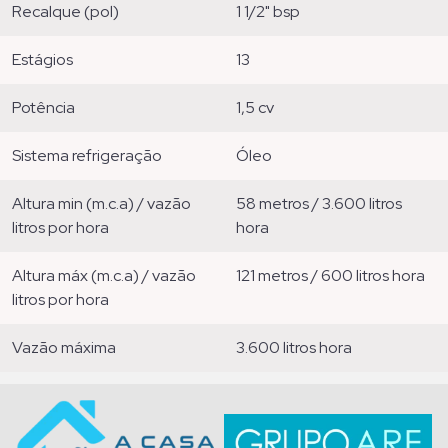
recalque (pol)
1 1/2" bsp
estágios
13
potência
1,5 cv
sistema refrigeração
óleo
altura min (m.c.a) / vazão
58 metros / 3.600 litros
litros por hora
hora
altura máx (m.c.a) / vazão
121 metros / 600 litros hora
litros por hora
vazão máxima
3.600 litros hora