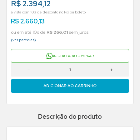
R$ 2.394,12
à vista com 10% de desconto no Pix ou boleto
R$
2
.
660
,
13
ou em até
10
x de
R$
266
,
01
sem juros
(ver parcelas)
AJUDA PARA COMPRAR
－
＋
ADICIONAR AO CARRINHO
Descrição do produto