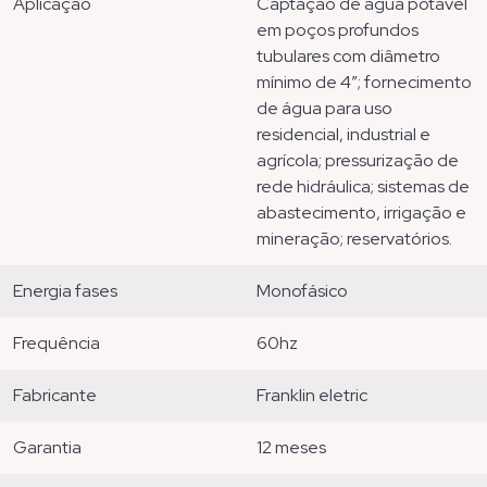
aplicação
captação de água potável
em poços profundos
tubulares com diâmetro
mínimo de 4”; fornecimento
de água para uso
residencial, industrial e
agrícola; pressurização de
rede hidráulica; sistemas de
abastecimento, irrigação e
mineração; reservatórios.
energia fases
monofásico
frequência
60hz
fabricante
franklin eletric
garantia
12 meses