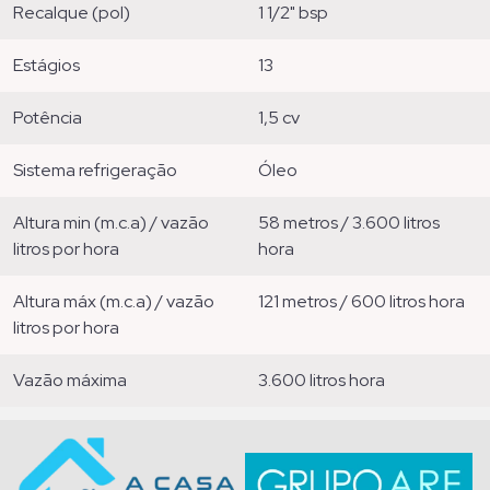
recalque (pol)
1 1/2" bsp
estágios
13
potência
1,5 cv
sistema refrigeração
óleo
altura min (m.c.a) / vazão
58 metros / 3.600 litros
litros por hora
hora
altura máx (m.c.a) / vazão
121 metros / 600 litros hora
litros por hora
vazão máxima
3.600 litros hora