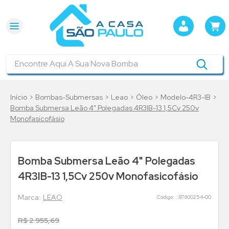
Encontre Aqui A Sua Nova Bomba
Bombas-Submersas
Leao
Óleo
Modelo-4R3-IB
Bomba Submersa Leão 4" Polegadas 4R3IB-13 1,5Cv 250v
Monofasicofásio
Bomba Submersa Leão 4" Polegadas
4R3IB-13 1,5Cv 250v Monofasicofásio
LEAO
:
87600254-00
R$
2
.
955
,
69