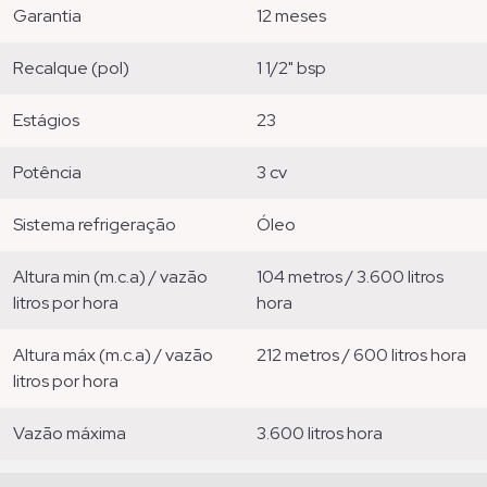
garantia
12 meses
recalque (pol)
1 1/2" bsp
estágios
23
potência
3 cv
sistema refrigeração
óleo
altura min (m.c.a) / vazão
104 metros / 3.600 litros
litros por hora
hora
altura máx (m.c.a) / vazão
212 metros / 600 litros hora
litros por hora
vazão máxima
3.600 litros hora