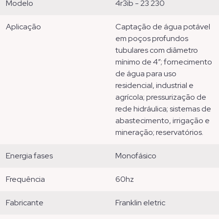
modelo
4r3ib - 23 230
aplicação
captação de água potável
em poços profundos
tubulares com diâmetro
mínimo de 4”; fornecimento
de água para uso
residencial, industrial e
agrícola; pressurização de
rede hidráulica; sistemas de
abastecimento, irrigação e
mineração; reservatórios.
energia fases
monofásico
frequência
60hz
fabricante
franklin eletric