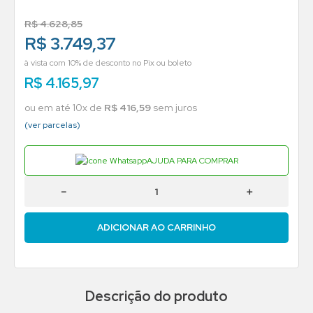
R$
4
.
628
,
85
R$ 3.749,37
à vista com 10% de desconto no Pix ou boleto
R$
4
.
165
,
97
ou em até
10
x de
R$
416
,
59
sem juros
(ver parcelas)
AJUDA PARA COMPRAR
－
＋
ADICIONAR AO CARRINHO
Descrição do produto