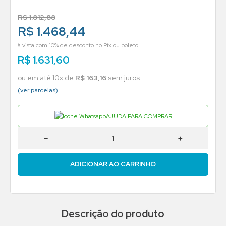
R$
1
.
812
,
88
R$ 1.468,44
à vista com 10% de desconto no Pix ou boleto
R$
1
.
631
,
60
ou em até
10
x de
R$
163
,
16
sem juros
(ver parcelas)
AJUDA PARA COMPRAR
－
＋
ADICIONAR AO CARRINHO
Descrição do produto