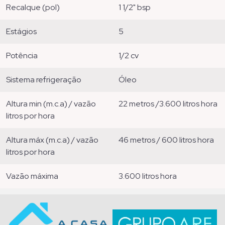
recalque (pol)
1 1/2" bsp
estágios
5
potência
1/2 cv
sistema refrigeração
óleo
altura min (m.c.a) / vazão
22 metros /3.600 litros hora
litros por hora
altura máx (m.c.a) / vazão
46 metros / 600 litros hora
litros por hora
vazão máxima
3.600 litros hora