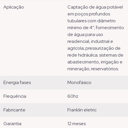
aplicação
captação de água potável
em poços profundos
tubulares com diâmetro
mínimo de 4”; fornecimento
de água para uso
residencial, industrial e
agrícola; pressurização de
rede hidráulica; sistemas de
abastecimento, irrigação e
mineração; reservatórios.
energia fases
monofásico
frequência
60hz
fabricante
franklin eletric
garantia
12 meses