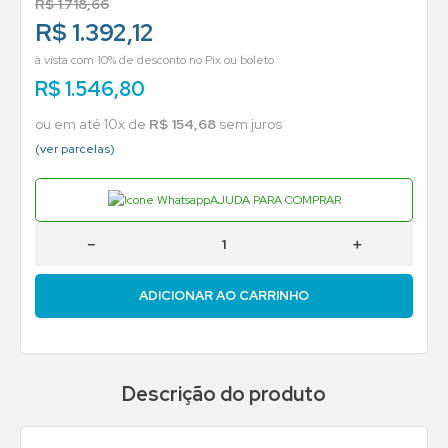
R$
1
.
718
,
66
R$ 1.392,12
à vista com 10% de desconto no Pix ou boleto
R$
1
.
546
,
80
ou em até
10
x de
R$
154
,
68
sem juros
(ver parcelas)
AJUDA PARA COMPRAR
－
＋
ADICIONAR AO CARRINHO
Descrição do produto