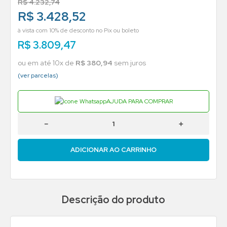
R$
4
.
232
,
74
R$ 3.428,52
à vista com 10% de desconto no Pix ou boleto
R$
3
.
809
,
47
ou em até
10
x de
R$
380
,
94
sem juros
(ver parcelas)
AJUDA PARA COMPRAR
－
＋
ADICIONAR AO CARRINHO
Descrição do produto