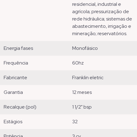
residencial, industrial e
agrícola; pressurização de
rede hidráulica; sistemas de
abastecimento, irrigação e
mineração; reservatórios.
energia fases
monofásico
frequência
60hz
fabricante
franklin eletric
garantia
12 meses
recalque (pol)
1 1/2" bsp
estágios
32
potência
3 cv