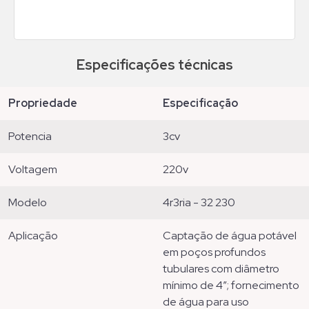
Especificações técnicas
propriedade
especificação
potencia
3cv
voltagem
220v
modelo
4r3ria - 32 230
aplicação
captação de água potável
em poços profundos
tubulares com diâmetro
mínimo de 4”; fornecimento
de água para uso