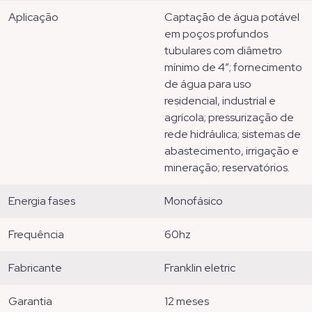
aplicação
captação de água potável
em poços profundos
tubulares com diâmetro
mínimo de 4”; fornecimento
de água para uso
residencial, industrial e
agrícola; pressurização de
rede hidráulica; sistemas de
abastecimento, irrigação e
mineração; reservatórios.
energia fases
monofásico
frequência
60hz
fabricante
franklin eletric
garantia
12 meses