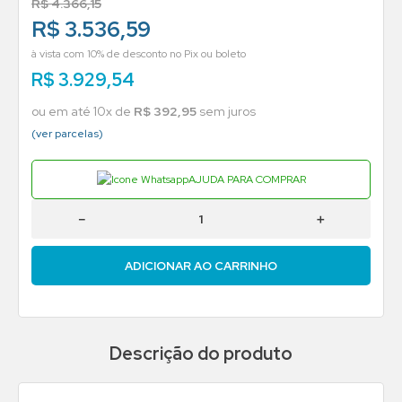
R$
4
.
366
,
15
R$ 3.536,59
à vista com 10% de desconto no Pix ou boleto
R$
3
.
929
,
54
ou em até
10
x de
R$
392
,
95
sem juros
(ver parcelas)
AJUDA PARA COMPRAR
－
＋
ADICIONAR AO CARRINHO
Descrição do produto