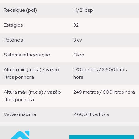
recalque (pol)
1 1/2" bsp
estágios
32
potência
3 cv
sistema refrigeração
óleo
altura min (m.c.a) / vazão
170 metros / 2.600 litros
litros por hora
hora
altura máx (m.c.a) / vazão
249 metros / 600 litros hora
litros por hora
vazão máxima
2.600 litros hora