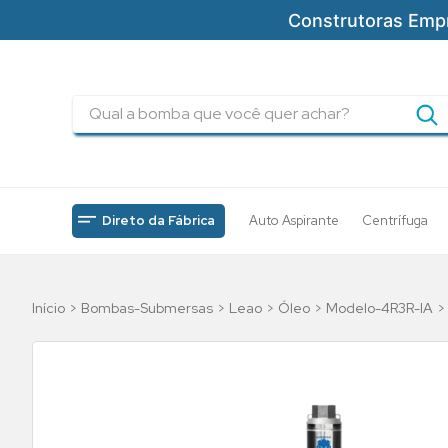
Construtoras Emp
Qual a bomba que você quer achar?
TERMOS MAIS BUSCADOS
1
º
pressurizadores
2
º
drenagem
Direto da Fábrica
Auto Aspirante
Centrífuga
3
º
submersa
4
º
tsbt
Bombas-Submersas
Leao
Óleo
Modelo-4R3R-IA
5
º
5cv
6
º
incendio
7
º
bomba
8
º
piscinas