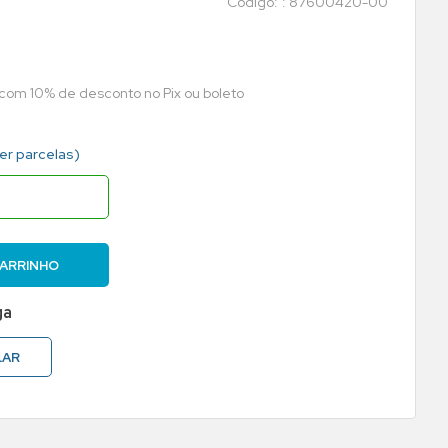
:
87600420-00
a com 10% de desconto no Pix ou boleto
ver parcelas)
CARRINHO