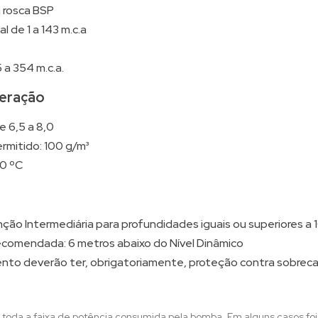
m rosca BSP
 de 1 a 143 m.c.a
 a 354 m.c.a.
eração
e 6,5 a 8,0
rmitido: 100 g/m³
0 ºC
enção Intermediária para profundidades iguais ou superiores a
comendada: 6 metros abaixo do Nível Dinâmico
to deverão ter, obrigatoriamente, proteção contra sobrecar
 toda a faixa de potência consumida pela bomba. Em alguns casos fo