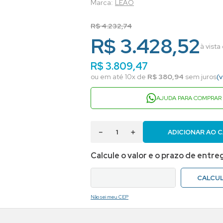
LEAO
R$
4
.
232
,
74
R$ 3.428,52
à vist
R$
3
.
809
,
47
ou em até
10
x de
R$
380
,
94
sem juros
(
AJUDA PARA COMPRAR
－
＋
ADICIONAR AO 
Não sei meu CEP