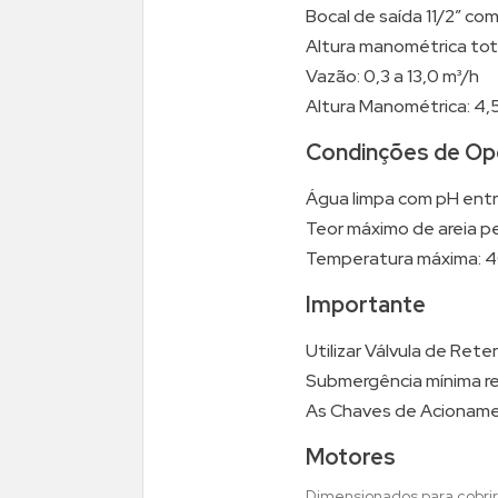
Bocal de saída 11/2” co
Altura manométrica total
Vazão: 0,3 a 13,0 m³/h
Altura Manométrica: 4,5
Condinções de Op
Água limpa com pH entr
Teor máximo de areia pe
Temperatura máxima: 4
Importante
Utilizar Válvula de Ret
Submergência mínima re
As Chaves de Acionamen
Motores
Dimensionados para cobrir