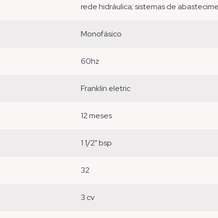
rede hidráulica; sistemas de abastecime
monofásico
60hz
franklin eletric
12 meses
1 1/2" bsp
32
3 cv