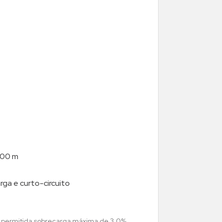
 100 m
ga e curto-circuito
i permitida sobrecarga máxima de 3,0%,