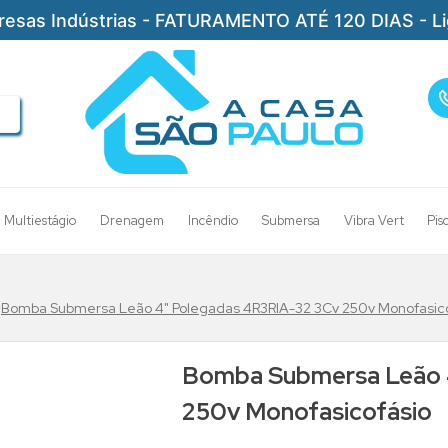
resas Indústrias - FATURAMENTO ATÉ 120 DIAS - L
Multiestágio
Drenagem
Incêndio
Submersa
Vibra Vert
Pis
Bomba Submersa Leão 4" Polegadas 4R3RIA-32 3Cv 250v Monofasico
Bomba Submersa Leão 
250v Monofasicofásio