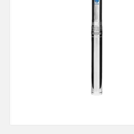
9
º
bomba multiestagio
10
º
texius