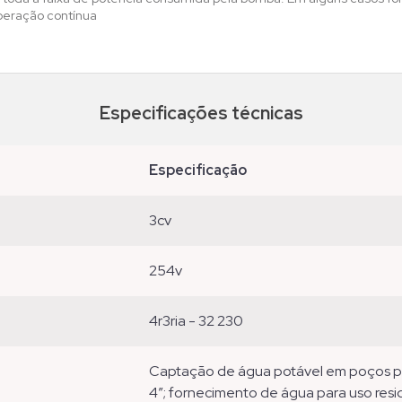
peração contínua
Especificações técnicas
especificação
3cv
254v
4r3ria - 32 230
captação de água potável em poços profundos tubulares com diâmetro mínimo de
4”; fornecimento de água para uso reside