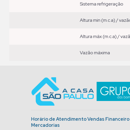
sistema refrigeração
altura min (m.c.a) / vazã
altura máx (m.c.a) / vaz
vazão máxima
Horário de Atendimento Vendas Financeir
Mercadorias