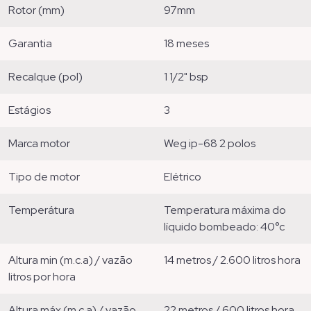
rotor (mm)
97mm
garantia
18 meses
recalque (pol)
1 1/2" bsp
estágios
3
marca motor
weg ip-68 2 polos
tipo de motor
elétrico
temperátura
temperatura máxima do
líquido bombeado: 40°c
altura min (m.c.a) / vazão
14 metros / 2.600 litros hora
litros por hora
altura máx (m.c.a) / vazão
22 metros / 600 litros hora