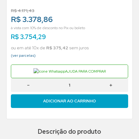
R$
4
.
171
,
43
R$ 3.378,86
à vista com 10% de desconto no Pix ou boleto
R$
3
.
754
,
29
ou em até
10
x de
R$
375
,
42
sem juros
(ver parcelas)
AJUDA PARA COMPRAR
－
＋
ADICIONAR AO CARRINHO
Descrição do produto