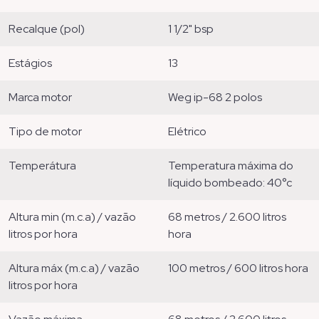
recalque (pol)
1 1/2" bsp
estágios
13
marca motor
weg ip-68 2 polos
tipo de motor
elétrico
temperátura
temperatura máxima do
líquido bombeado: 40°c
altura min (m.c.a) / vazão
68 metros / 2.600 litros
litros por hora
hora
altura máx (m.c.a) / vazão
100 metros / 600 litros hora
litros por hora