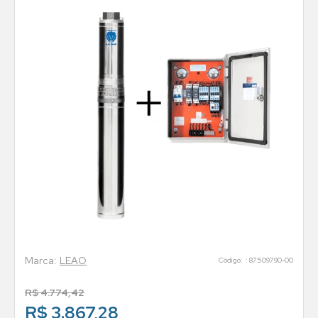
LEAO
:
87509790-00
R$
4
.
774
,
42
R$ 3.867,28