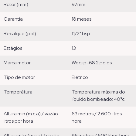
rotor (mm)
97mm
garantia
18 meses
recalque (pol)
11/2" bsp
estágios
13
marca motor
weg ip-68 2 polos
tipo de motor
elétrico
temperátura
temperatura máxima do
líquido bombeado: 40°c
altura min (m.c.a) / vazão
63 metros / 2.600 litros
litros por hora
hora
altura máx (m.c.a) / vazão
96 metros / 600 litros hora