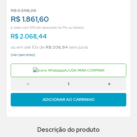
R$
2
.
298
,
26
R$ 1.861,60
à vista com 10% de desconto no Pix ou boleto
R$
2
.
068
,
44
ou em até
10
x de
R$
206
,
84
sem juros
(ver parcelas)
AJUDA PARA COMPRAR
－
＋
ADICIONAR AO CARRINHO
Descrição do produto